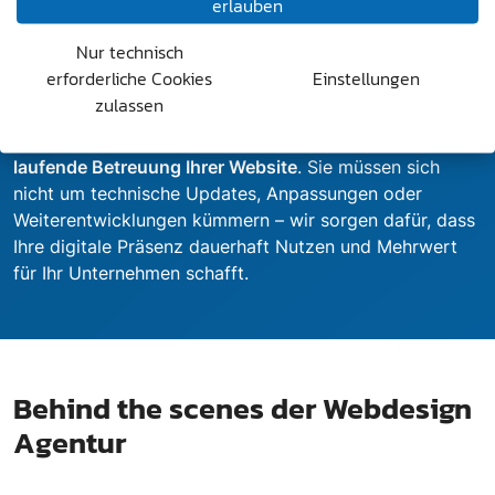
erlauben
Website dauerhaft relevant bleibt, übernehmen wir als
Webdesign Agentur die kontinuierliche Betreuung und
Nur technisch
Weiterentwicklung.
erforderliche Cookies
Einstellungen
Unsere Rundum-Lösung umfasst die
Beratung, das
zulassen
Webdesign, das Online-Marketing, die
Implementierung komplexer Lösungen sowie die
laufende Betreuung Ihrer Website
. Sie müssen sich
nicht um technische Updates, Anpassungen oder
Weiterentwicklungen kümmern – wir sorgen dafür, dass
Ihre digitale Präsenz dauerhaft Nutzen und Mehrwert
für Ihr Unternehmen schafft.
Behind the scenes der Webdesign
Agentur