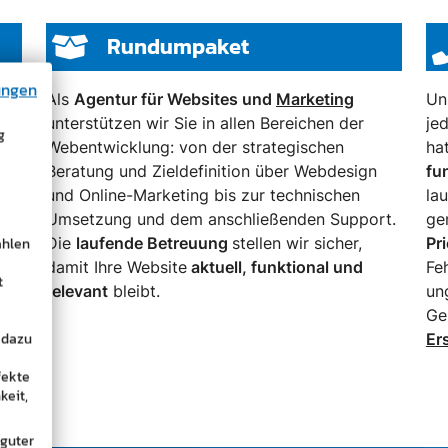
Rundumpaket
ungen
Als
Agentur für Websites und
Marketing
Un
unterstützen wir Sie in allen Bereichen der
je
g
gen
Webentwicklung: von der strategischen
ha
Beratung und Zieldefinition über Webdesign
fu
e
und Online-Marketing bis zur technischen
la
Umsetzung und dem anschließenden Support.
ge
ählen
Die
laufende Betreuung
stellen wir sicher,
Pri
damit Ihre Website
aktuell, funktional und
Fe
t
relevant
bleibt.
un
Ge
 dazu
Er
fekte
keit,
 guter