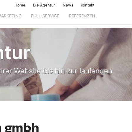
Home
Die Agentur
News
Kontakt
MARKETING
FULL-SERVICE
REFERENZEN
ntur
rer Website bis hin zur laufenden
n gmbh