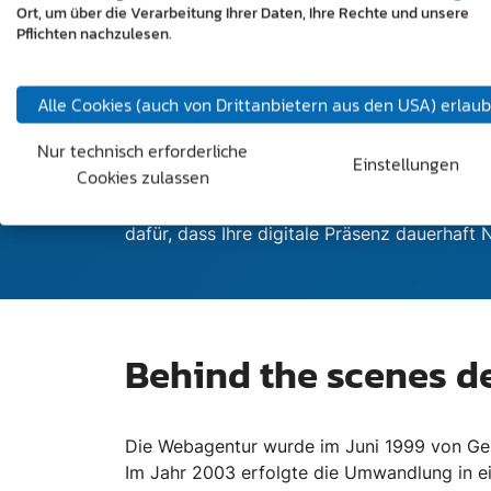
Ort, um über die Verarbeitung Ihrer Daten, Ihre Rechte und unsere
Pflichten nachzulesen.
Unsere Rundum-Lös
Alle Cookies (auch von Drittanbietern aus den USA) erlau
Technologien, Nutzererwartungen und digita
Nur technisch erforderliche
wir als Webdesign Agentur die kontinuierli
Einstellungen
Cookies zulassen
Unsere Rundum-Lösung umfasst die
Beratu
laufende Betreuung Ihrer Website
. Sie müs
dafür, dass Ihre digitale Präsenz dauerhaft
Behind the scenes d
Die Webagentur wurde im Juni 1999 von Ger
Im Jahr 2003 erfolgte die Umwandlung in e