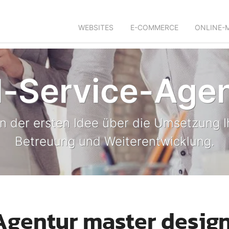
WEBSITES
E-COMMERCE
ONLINE-
l-Service-Age
 der ersten Idee über die Umsetzung Ih
Betreuung und Weiterentwicklung.
Agentur master desig