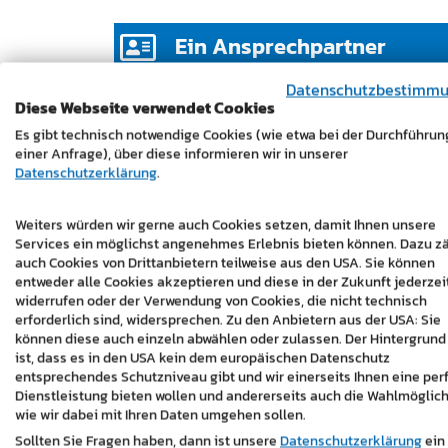
Ein Ansprechpartner
Datenschutzbestimm
Sie erhalten bei uns
einen festen
Diese Webseite verwendet Cookies
Ansprechpartner
, der Ihre Anforderungen
Es gibt technisch notwendige Cookies (wie etwa bei der Durchführun
kennt und koordiniert. Wünsche, Anpassun
einer Anfrage), über diese informieren wir in unserer
und Weiterentwicklungen werden direkt
Datenschutzerklärung
.
aufgenommen und umgesetzt, ohne dass Si
Abläufe intern organisieren oder mehrere
Weiters würden wir gerne auch Cookies setzen, damit Ihnen unsere
Services ein möglichst angenehmes Erlebnis bieten können. Dazu z
Kontakte abstimmen müssen.
auch Cookies von Drittanbietern teilweise aus den USA. Sie können
entweder alle Cookies akzeptieren und diese in der Zukunft jederzei
widerrufen oder der Verwendung von Cookies, die nicht technisch
erforderlich sind, widersprechen. Zu den Anbietern aus der USA: Sie
können diese auch einzeln abwählen oder zulassen. Der Hintergrund
ist, dass es in den USA kein dem europäischen Datenschutz
entsprechendes Schutzniveau gibt und wir einerseits Ihnen eine per
Dienstleistung bieten wollen und andererseits auch die Wahlmöglich
wie wir dabei mit Ihren Daten umgehen sollen.
Sollten Sie Fragen haben, dann ist unsere
Datenschutzerklärung
ein