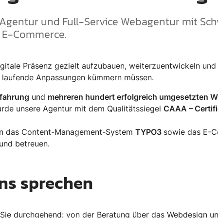
 Agentur und Full-Service Webagentur mit Sch
d E-Commerce.
gitale Präsenz gezielt aufzubauen, weiterzuentwickeln und 
d laufende Anpassungen kümmern müssen.
rfahrung
und
mehreren hundert erfolgreich umgesetzten W
urde unsere Agentur mit dem Qualitätssiegel
CAAA – Certif
len das Content-Management-System
TYPO3
sowie das E-
 und betreuen.
uns sprechen
 Sie durchgehend: von der Beratung über das Webdesign u