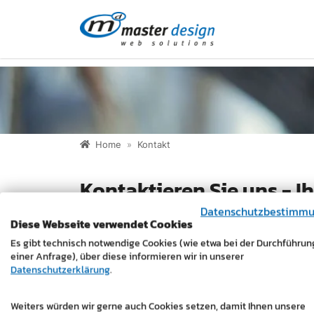
Direkt zur Hauptnavigation springen
Direkt zum Inhalt springen
Home
Kontakt
Kontaktieren Sie uns - I
Datenschutzbestimm
Name
*
Diese Webseite verwendet Cookies
Es gibt technisch notwendige Cookies (wie etwa bei der Durchführun
E-mail
*
einer Anfrage), über diese informieren wir in unserer
Datenschutzerklärung
.
Telefon
*
Weiters würden wir gerne auch Cookies setzen, damit Ihnen unsere