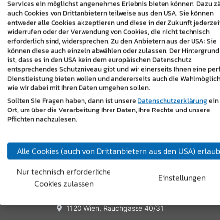
Firma
Services ein möglichst angenehmes Erlebnis bieten können. Dazu z
auch Cookies von Drittanbietern teilweise aus den USA. Sie können
entweder alle Cookies akzeptieren und diese in der Zukunft jederzei
Ihre Nachricht
*
widerrufen oder der Verwendung von Cookies, die nicht technisch
erforderlich sind, widersprechen. Zu den Anbietern aus der USA: Sie
können diese auch einzeln abwählen oder zulassen. Der Hintergrund
ist, dass es in den USA kein dem europäischen Datenschutz
entsprechendes Schutzniveau gibt und wir einerseits Ihnen eine per
Dienstleistung bieten wollen und andererseits auch die Wahlmöglich
wie wir dabei mit Ihren Daten umgehen sollen.
Sollten Sie Fragen haben, dann ist unsere
Datenschutzerklärung
ein
Ort, um über die Verarbeitung Ihrer Daten, Ihre Rechte und unsere
Pflichten nachzulesen.
Antispam Prüfung
*
Alle Cookies (auch von Drittanbietern aus den USA) erlau
Nur technisch erforderliche
Einstellungen
Cookies zulassen
master design gmbh
7350 Oberpullendorf, Hauptstraße 6/4
1120 Wien, Rauchgasse 40/31