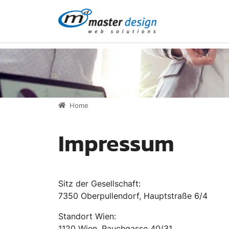
Direkt zur Hauptnavigation springen
Direkt zum Inhalt springen
Home
Impressum
Sitz der Gesellschaft:
7350 Oberpullendorf, Hauptstraße 6/4
Standort Wien:
1120 Wien, Rauchgasse 40/31