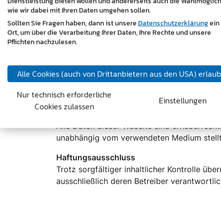
Dienstleistung bieten wollen und andererseits auch die Wahlmöglich
©djile -
stock.adobe.com
wie wir dabei mit Ihren Daten umgehen sollen.
©Chikako Kamitori -
stock.adobe.com
Sollten Sie Fragen haben, dann ist unsere
Datenschutzerklärung
ein
©foxyburrow -
stock.adobe.com
Ort, um über die Verarbeitung Ihrer Daten, Ihre Rechte und unsere
©That Stock Company -
stock.adobe.com
Pflichten nachzulesen.
©chokniti -
stock.adobe.com
©Rawpixel Ltd. -
stock.adobe.com
Alle Cookies (auch von Drittanbietern aus den USA) erlau
©lassedesignen -
stock.adobe.com
Nur technisch erforderliche
Icons:
www.iconfinder.com
Einstellungen
Cookies zulassen
Copyright
Alle Daten dieser Website sind urheberrecht
unabhängig vom verwendeten Medium stellt 
Haftungsausschluss
Trotz sorgfältiger inhaltlicher Kontrolle übe
ausschließlich deren Betreiber verantwortlic