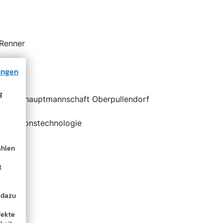
 Renner
ungen
g
ezirkshauptmannschaft Oberpullendorf
d
ormationstechnologie
tion
ählen
t
er.at
 dazu
fekte