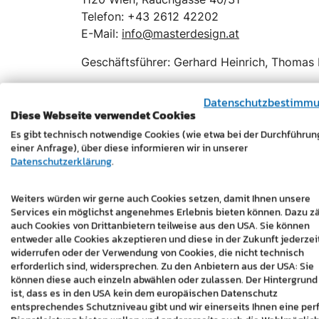
Telefon: +43 2612 42202
E-Mail:
info@masterdesign.at
Geschäftsführer: Gerhard Heinrich, Thomas
USt-IdNr: ATU65000045
Datenschutzbestimm
Firmenbuchgericht: Eisenstadt
Diese Webseite verwendet Cookies
Firmenbuchnummer: FN 328468 t
Es gibt technisch notwendige Cookies (wie etwa bei der Durchführun
Behörde gem. ECG (E-Commerce Gesetz): B
einer Anfrage), über diese informieren wir in unserer
Mitglied bei Wirtschaftskammer: Burgenlan
Datenschutzerklärung
.
Fachgruppe: Unternehmensberatung und Inf
Mitglied bei Wirtschaftskammer: Wien
Weiters würden wir gerne auch Cookies setzen, damit Ihnen unsere
Fachgruppe: Werbung und Marktkommunika
Services ein möglichst angenehmes Erlebnis bieten können. Dazu z
auch Cookies von Drittanbietern teilweise aus den USA. Sie können
entweder alle Cookies akzeptieren und diese in der Zukunft jederzei
Fotos
widerrufen oder der Verwendung von Cookies, die nicht technisch
Andreas Hafenscher Photography - hafensch
erforderlich sind, widersprechen. Zu den Anbietern aus der USA: Sie
©Ivanko Brnjakovic -
stock.adobe.com
können diese auch einzeln abwählen oder zulassen. Der Hintergrund
©leungchopan -
stock.adobe.com
ist, dass es in den USA kein dem europäischen Datenschutz
entsprechendes Schutzniveau gibt und wir einerseits Ihnen eine per
©REDPIXEL -
stock.adobe.com