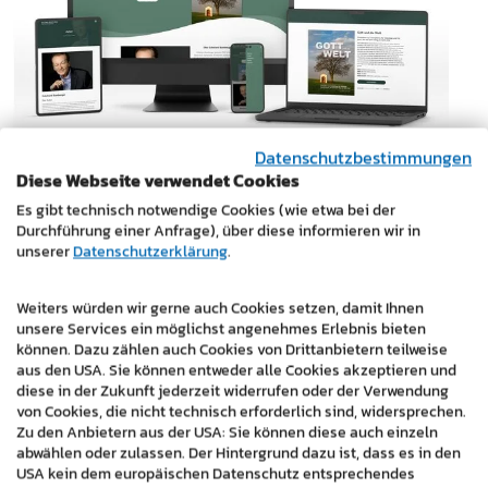
Datenschutzbestimmungen
Neue Website für christlichen
Diese Webseite verwendet Cookies
Buchverlag - Olona Edition
Es gibt technisch notwendige Cookies (wie etwa bei der
Durchführung einer Anfrage), über diese informieren wir in
unserer
Datenschutzerklärung
.
24.05.2024
Moderner Webauftritt für den christlichen
Weiters würden wir gerne auch Cookies setzen, damit Ihnen
unsere Services ein möglichst angenehmes Erlebnis bieten
Buchverlag Olona Edition. Klares Design, perfekte
können. Dazu zählen auch Cookies von Drittanbietern teilweise
Lesbarkeit auf allen Geräten und Strategien für
aus den USA. Sie können entweder alle Cookies akzeptieren und
mehr…
diese in der Zukunft jederzeit widerrufen oder der Verwendung
von Cookies, die nicht technisch erforderlich sind, widersprechen.
Zu den Anbietern aus der USA: Sie können diese auch einzeln
Weiterlesen
abwählen oder zulassen. Der Hintergrund dazu ist, dass es in den
USA kein dem europäischen Datenschutz entsprechendes