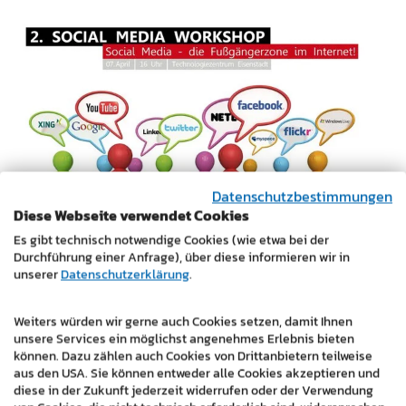
Datenschutzbestimmungen
Diese Webseite verwendet Cookies
Es gibt technisch notwendige Cookies (wie etwa bei der
Durchführung einer Anfrage), über diese informieren wir in
Social Media Workshop 2011
unserer
Datenschutzerklärung
.
22.03.2011
Weiters würden wir gerne auch Cookies setzen, damit Ihnen
Social Media News, Pressemitteilung
unsere Services ein möglichst angenehmes Erlebnis bieten
können. Dazu zählen auch Cookies von Drittanbietern teilweise
aus den USA. Sie können entweder alle Cookies akzeptieren und
Gemeinsam mit der Kreativwirtschaft Burgenland
diese in der Zukunft jederzeit widerrufen oder der Verwendung
und Andreas Hafenscher findet am 7.4.2011 um 16:00