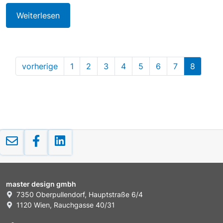
Weiterlesen
vorherige
1
2
3
4
5
6
7
8
master design gmbh
7350 Oberpullendorf, Hauptstraße 6/4
1120 Wien, Rauchgasse 40/31