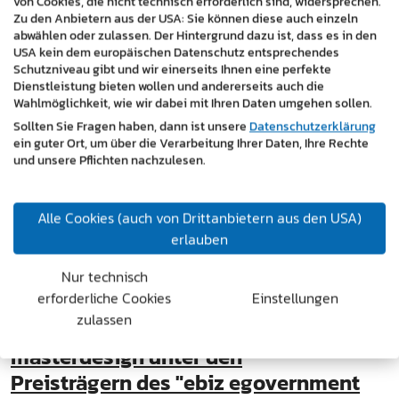
von Cookies, die nicht technisch erforderlich sind, widersprechen.
Uhr im Technologiezentrum Eisenstadt die zweite…
Zu den Anbietern aus der USA: Sie können diese auch einzeln
abwählen oder zulassen. Der Hintergrund dazu ist, dass es in den
USA kein dem europäischen Datenschutz entsprechendes
Weiterlesen
Schutzniveau gibt und wir einerseits Ihnen eine perfekte
Dienstleistung bieten wollen und andererseits auch die
Wahlmöglichkeit, wie wir dabei mit Ihren Daten umgehen sollen.
Sollten Sie Fragen haben, dann ist unsere
Datenschutzerklärung
ein guter Ort, um über die Verarbeitung Ihrer Daten, Ihre Rechte
und unsere Pflichten nachzulesen.
Alle Cookies (auch von Drittanbietern aus den USA)
erlauben
Nur technisch
erforderliche Cookies
Einstellungen
zulassen
masterdesign unter den
Preisträgern des "ebiz egovernment