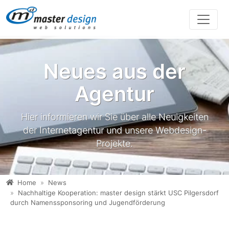
Direkt zur Hauptnavigation springen
Direkt zum Inhalt springen
Neues aus der
Agentur
Hier informieren wir Sie über alle Neuigkeiten
der Internetagentur und unsere Webdesign-
Projekte.
Home
News
Nachhaltige Kooperation: master design stärkt USC Pilgersdorf
durch Namenssponsoring und Jugendförderung