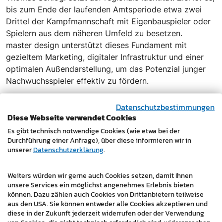
bis zum Ende der laufenden Amtsperiode etwa zwei
Drittel der Kampfmannschaft mit Eigenbauspieler oder
Spielern aus dem näheren Umfeld zu besetzen.
master design unterstützt dieses Fundament mit
gezieltem Marketing, digitaler Infrastruktur und einer
optimalen Außendarstellung, um das Potenzial junger
Nachwuchsspieler effektiv zu fördern.
Ein starkes Modell für die sportliche Heimat in
Datenschutzbestimmungen
Pilgersdorf
Diese Webseite verwendet Cookies
Ein strategischer Partner stärkt das Vereinsnetzwerk
Es gibt technisch notwendige Cookies (wie etwa bei der
und fördert eine nachhaltige Entwicklung vor Ort.
Durchführung einer Anfrage), über diese informieren wir in
„Unser gemeinsames Ziel – der Weg hin zu mehr
unserer
Datenschutzerklärung
.
Eigenbauspielern – hat gerade erst begonnen und wird
auch heuer konsequent fortgesetzt. Ich bin
Weiters würden wir gerne auch Cookies setzen, damit Ihnen
zuversichtlich, dass wir dieses Ziel Schritt für Schritt
unsere Services ein möglichst angenehmes Erlebnis bieten
können. Dazu zählen auch Cookies von Drittanbietern teilweise
erreichen werden“, so Obmann Thomas Schlögl. USC
aus den USA. Sie können entweder alle Cookies akzeptieren und
master design Pilgersdorf steht damit nicht nur für
diese in der Zukunft jederzeit widerrufen oder der Verwendung
Fußball, sondern für eine erfolgreiche Symbiose von