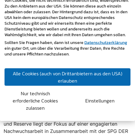
von Cookies, die nicht technisch erforderlich sind, widersprechen.
Sport, digitalem Fortschritt und regionaler
Zu den Anbietern aus der USA: Sie können diese auch einzeln
abwählen oder zulassen. Der Hintergrund dazu ist, dass es in den
Verwurzelung.
USA kein dem europäischen Datenschutz entsprechendes
Schutzniveau gibt und wir einerseits Ihnen eine perfekte
Über die master design gmbh
Dienstleistung bieten wollen und andererseits auch die
Die master design gmbh mit Sitz in Oberpullendorf und
Wahlmöglichkeit, wie wir dabei mit Ihren Daten umgehen sollen.
Wien ist eine Full-Service-Agentur mit Fokus auf
Sollten Sie Fragen haben, dann ist unsere
Datenschutzerklärung
Webdesign, Onlinemarketing und digitale Strategien.
ein guter Ort, um über die Verarbeitung Ihrer Daten, Ihre Rechte
und unsere Pflichten nachzulesen.
Seit über 25 Jahren begleitet das Unternehmen
zahlreiche Betriebe und Organisationen in ihrer digitalen
Entwicklung und betreut den USC master design
Alle Cookies (auch von Drittanbietern aus den USA)
Pilgersdorf in den Bereichen Webauftritt, Social Media
erlauben
und strategische Kommunikation. Internet:
https://www.masterdesign.at/
Nur technisch
erforderliche Cookies
Einstellungen
Über den USC master design Pilgersdorf
zulassen
Der USC Pilgersdorf wurde 1971 gegründet und ist fest
in Pilgersdorf verwurzelt. Neben der Kampfmannschaft
und Reserve liegt der Fokus auf einer engagierten
Nachwuchsarbeit in Zusammenarbeit mit der SPG DER