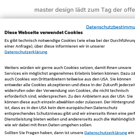
master design lädt zum Tag der offe
wir freuen uns, Sie hiermit zum
Tag der off
Datenschutzbestimm
Büroräumlichkeiten einladen zu dürfen. Erhal
Diese Webseite verwendet Cookies
Webentwicklung und der Digitalisierung. Ler
Es gibt technisch notwendige Cookies (wie etwa bei der Durchführun
persönlich kennen, mit denen Sie bisher viel
einer Anfrage), über diese informieren wir in unserer
Datenschutzerklärung
.
Wann: Am 13. Juni 2025 von 13 bis 17 Uhr
Wo: Hauptstraße 6/4 Oberpullendorf
Weiters würden wir gerne auch Cookies setzen, damit Ihnen unsere
Services ein möglichst angenehmes Erlebnis bieten können. Dazu z
Nutzen Sie dabei die
Gelegenheit
um einen T
auch Cookies von Drittanbietern teilweise aus den USA. Sie können
Beratungsgespräch zu vereinbaren. Informier
entweder alle Cookies akzeptieren und diese in der Zukunft jederzei
Website über spezielle Förderprogramme, d
widerrufen oder der Verwendung von Cookies, die nicht technisch
erforderlich sind, widersprechen. Zu den Anbietern aus der USA: Sie
können.
können diese auch einzeln abwählen oder zulassen. Der Hintergrund
ist, dass es in den USA kein dem europäischen Datenschutz
Warum noch warten?
Buchen Sie bereits jet
entsprechendes Schutzniveau gibt und wir einerseits Ihnen eine per
über unsere
Online-Terminvereinbarung
.
Dienstleistung bieten wollen und andererseits auch die Wahlmöglich
wie wir dabei mit Ihren Daten umgehen sollen.
Haben wir Sie neugierig gemacht?
Dann freu
Sollten Sie Fragen haben, dann ist unsere
Datenschutzerklärung
ein
Tag der offenen „Agentür“ bei uns begrüße