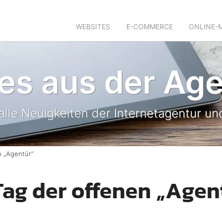
WEBSITES
E-COMMERCE
ONLINE-
es aus der Age
 alle Neuigkeiten der Internetagentur 
n „Agentür“
ag der offenen „Agen