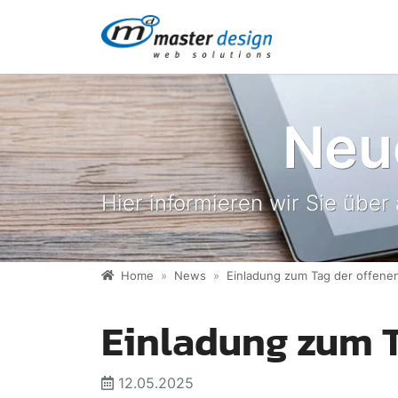
Direkt zur Hauptnavigation springen
Direkt zum Inhalt springen
Neu
Hier informieren wir Sie über
Home
News
Einladung zum Tag der offene
Einladung zum T
12.05.2025