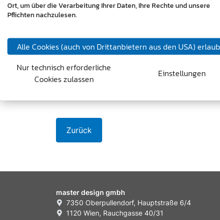
Ort, um über die Verarbeitung Ihrer Daten, Ihre Rechte und unsere
uns finden, haben wir
hier
unseren
Standort
Pflichten nachzulesen.
Alle Cookies (auch von Drittanbietern aus den USA) erlau
Nur technisch erforderliche
Einstellungen
Cookies zulassen
Zurück
master design gmbh
7350 Oberpullendorf, Hauptstraße 6/4
1120 Wien, Rauchgasse 40/31