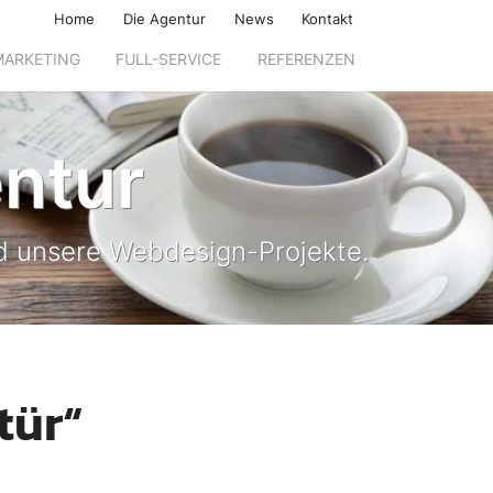
Home
Die Agentur
News
Kontakt
MARKETING
FULL-SERVICE
REFERENZEN
ntur
und unsere Webdesign-Projekte.
tür“