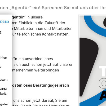
nen „Agentür“ ein! Sprechen Sie mit uns über Ihr
enen „Agentür“
in unsere
ungen
ten einen Einblick in die Zukunft der
nen Sie Mitarbeiterinnen und Mitarbeiter
g
leicht nur telefonischen Kontakt hatten.
ählen
ermin für ein unverbindliches
en Sie sich auch schon jetzt auf unserer
t
ie Ihr Unternehmen weiterbringen
 dazu
zt Ihr
kostenloses Beratungsgespräch
fekte
keit,
en wir uns schon jetzt darauf, Sie am
 guter
n zu dürfen! Damit Sie ohne Umwege zu