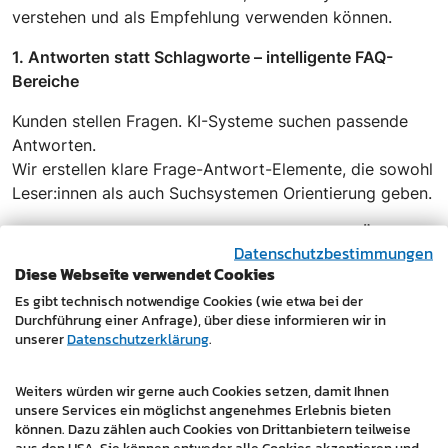
verstehen und als Empfehlung verwenden können.
1. Antworten statt Schlagworte – intelligente FAQ-
Bereiche
Kunden stellen Fragen. KI-Systeme suchen passende
Antworten.
Wir erstellen klare Frage-Antwort-Elemente, die sowohl
Leser:innen als auch Suchsystemen Orientierung geben.
2. Klare Zusammenfassungen – für schnellen Überblick
Datenschutzbestimmungen
Diese Webseite verwendet Cookies
Ob Kunde oder KI: Beide mögen kompakte
Informationen.
Es gibt technisch notwendige Cookies (wie etwa bei der
Durchführung einer Anfrage), über diese informieren wir in
Wir strukturieren Ihre Leistungsseiten so, dass die
unserer
Datenschutzerklärung
.
wichtigsten Punkte sofort ersichtlich sind.
3. Klare Fakten – mit Tabellen und übersichtlichen
Weiters würden wir gerne auch Cookies setzen, damit Ihnen
Listen
unsere Services ein möglichst angenehmes Erlebnis bieten
können. Dazu zählen auch Cookies von Drittanbietern teilweise
aus den USA. Sie können entweder alle Cookies akzeptieren und