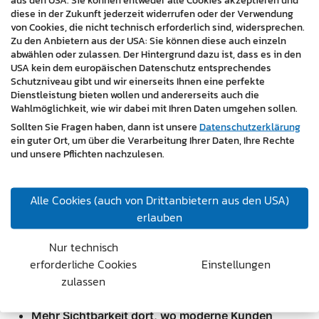
Vergleiche, Unterschiede und Vorteile werden damit
diese in der Zukunft jederzeit widerrufen oder der Verwendung
verständlich und leicht weiterverwendbar.
von Cookies, die nicht technisch erforderlich sind, widersprechen.
KI-Systeme greifen bevorzugt auf solche strukturierten
Zu den Anbietern aus der USA: Sie können diese auch einzeln
Informationen zu.
abwählen oder zulassen. Der Hintergrund dazu ist, dass es in den
USA kein dem europäischen Datenschutz entsprechendes
4. Sichtbare Expertise – Vertrauen für Mensch und
Schutzniveau gibt und wir einerseits Ihnen eine perfekte
Dienstleistung bieten wollen und andererseits auch die
Maschine
Wahlmöglichkeit, wie wir dabei mit Ihren Daten umgehen sollen.
Referenzen, Projektbeispiele und Kundenstimmen
Sollten Sie Fragen haben, dann ist unsere
Datenschutzerklärung
ein guter Ort, um über die Verarbeitung Ihrer Daten, Ihre Rechte
zeigen, dass Ihre Leistungen verlässlich sind. Das stärkt
und unsere Pflichten nachzulesen.
Ihre Position – in der KI-Suche und bei Ihren realen
Besuchern.
Alle Cookies (auch von Drittanbietern aus den USA)
Ihr Vorteil: Mehr Sichtbarkeit in einer
erlauben
veränderten Suchwelt
Nur technisch
Während viele Unternehmen noch an alten SEO-Regeln
erforderliche Cookies
Einstellungen
festhalten, bereiten wir Ihre Website gezielt auf die
zulassen
neue Realität vor. Für Sie bedeutet das:
Mehr Sichtbarkeit dort, wo moderne Kunden