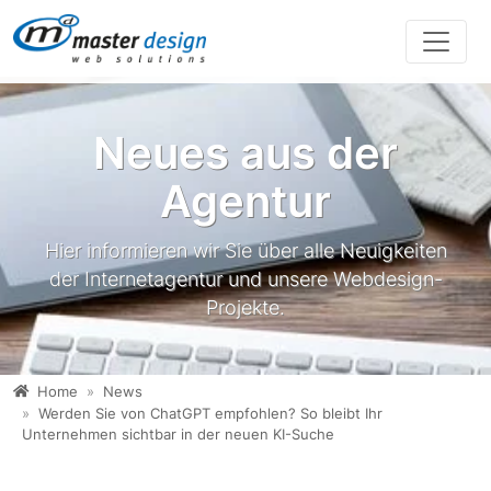
Direkt zur Hauptnavigation springen
Direkt zum Inhalt springen
Neues aus der
Agentur
Hier informieren wir Sie über alle Neuigkeiten
der Internetagentur und unsere Webdesign-
Projekte.
Home
News
Werden Sie von ChatGPT empfohlen? So bleibt Ihr
Unternehmen sichtbar in der neuen KI-Suche