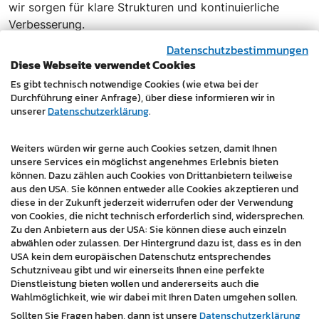
wir sorgen für klare Strukturen und kontinuierliche
Verbesserung.
Datenschutzbestimmungen
Diese Webseite verwendet Cookies
Es gibt technisch notwendige Cookies (wie etwa bei der
Durchführung einer Anfrage), über diese informieren wir in
unserer
Datenschutzerklärung
.
Weiters würden wir gerne auch Cookies setzen, damit Ihnen
unsere Services ein möglichst angenehmes Erlebnis bieten
können. Dazu zählen auch Cookies von Drittanbietern teilweise
aus den USA. Sie können entweder alle Cookies akzeptieren und
diese in der Zukunft jederzeit widerrufen oder der Verwendung
von Cookies, die nicht technisch erforderlich sind, widersprechen.
Zu den Anbietern aus der USA: Sie können diese auch einzeln
abwählen oder zulassen. Der Hintergrund dazu ist, dass es in den
USA kein dem europäischen Datenschutz entsprechendes
Schutzniveau gibt und wir einerseits Ihnen eine perfekte
E-Mail-Marketing
Dienstleistung bieten wollen und andererseits auch die
Wahlmöglichkeit, wie wir dabei mit Ihren Daten umgehen sollen.
E-Mail-Marketing ist ein bewährtes Instrument zur
Sollten Sie Fragen haben, dann ist unsere
Datenschutzerklärung
gezielten Kundenansprache. Ob Newsletter,