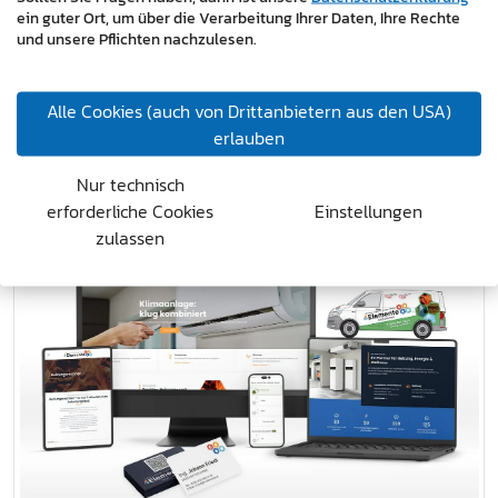
Markenauftritt. Die starke visuelle Identität in
ein guter Ort, um über die Verarbeitung Ihrer Daten, Ihre Rechte
und unsere Pflichten nachzulesen.
Kombination mit der neuen digitalen Präsenz
positioniert das Unternehmen optimal im
Wettbewerbsumfeld und schafft eine solide Basis für
Alle Cookies (auch von Drittanbietern aus den USA)
zukünftiges Wachstum.
erlauben
https://www.4-elemente.at/
Nur technisch
erforderliche Cookies
Einstellungen
zulassen