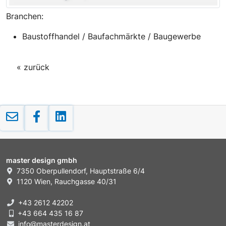
Branchen:
Baustoffhandel / Baufachmärkte / Baugewerbe
« zurück
master design gmbh
7350 Oberpullendorf, Hauptstraße 6/4
1120 Wien, Rauchgasse 40/31
+43 2612 42202
+43 664 435 16 87
info@masterdesign.at