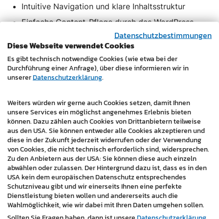
Intuitive Navigation und klare Inhaltsstruktur
Einfache Content-Pflege durch das WordPress-
Datenschutzbestimmungen
Backend
Diese Webseite verwendet Cookies
Professionelle Textierung und SEO Um die neue visuelle
Es gibt technisch notwendige Cookies (wie etwa bei der
Durchführung einer Anfrage), über diese informieren wir in
Identität mit überzeugenden Inhalten zu untermauern,
unserer
Datenschutzerklärung
.
übernahm unser Team die vollständige Textierung der
Website. Dabei legten wir besonderen Wert auf:
Weiters würden wir gerne auch Cookies setzen, damit Ihnen
unsere Services ein möglichst angenehmes Erlebnis bieten
Klare und ansprechende Präsentation aller
können. Dazu zählen auch Cookies von Drittanbietern teilweise
Dienstleistungen
aus den USA. Sie können entweder alle Cookies akzeptieren und
diese in der Zukunft jederzeit widerrufen oder der Verwendung
SEO-optimierte Texte für bessere Sichtbarkeit in
von Cookies, die nicht technisch erforderlich sind, widersprechen.
Suchmaschinen
Zu den Anbietern aus der USA: Sie können diese auch einzeln
Einheitlichen Tonfall, der die Markenidentität stärkt
abwählen oder zulassen. Der Hintergrund dazu ist, dass es in den
USA kein dem europäischen Datenschutz entsprechendes
Schutzniveau gibt und wir einerseits Ihnen eine perfekte
Durch die ganzheitliche Umsetzung von Corporate
Dienstleistung bieten wollen und andererseits auch die
Design und Website verfügt die 4-ELEMENTE GmbH
Wahlmöglichkeit, wie wir dabei mit Ihren Daten umgehen sollen.
nun über einen konsistenten, professionellen
Sollten Sie Fragen haben, dann ist unsere
Datenschutzerklärung