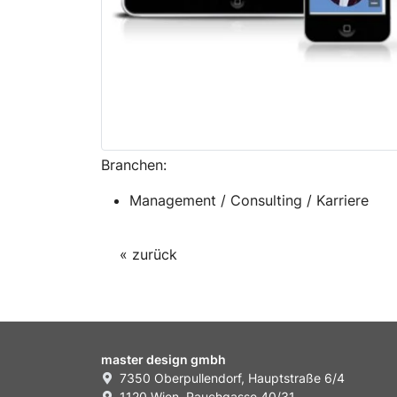
Branchen:
Management / Consulting / Karriere
« zurück
master design gmbh
7350 Oberpullendorf, Hauptstraße 6/4
1120 Wien, Rauchgasse 40/31