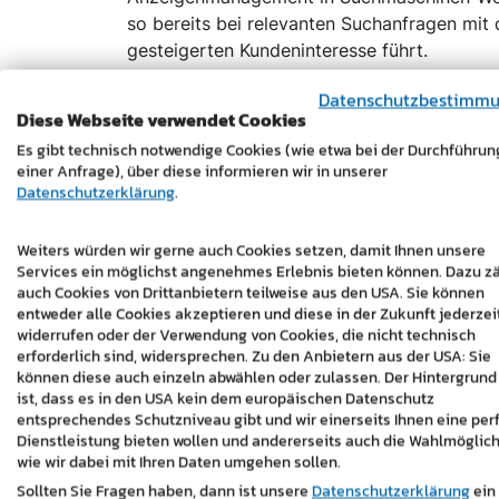
so bereits bei relevanten Suchanfragen mit
gesteigerten Kundeninteresse führt.
Die Vorteile des neuen Internetauftritts sin
Datenschutzbestimm
Diese Webseite verwendet Cookies
umfassende Darstellung der Beratungsleistun
leicht zugänglich. Das responsive Design so
Es gibt technisch notwendige Cookies (wie etwa bei der Durchführun
einer Anfrage), über diese informieren wir in unserer
dargestellt wird. Das sorgt für ein flüssige
Datenschutzerklärung
.
https://www.agipro.at/
Weiters würden wir gerne auch Cookies setzen, damit Ihnen unsere
Services ein möglichst angenehmes Erlebnis bieten können. Dazu z
auch Cookies von Drittanbietern teilweise aus den USA. Sie können
entweder alle Cookies akzeptieren und diese in der Zukunft jederzei
widerrufen oder der Verwendung von Cookies, die nicht technisch
erforderlich sind, widersprechen. Zu den Anbietern aus der USA: Sie
können diese auch einzeln abwählen oder zulassen. Der Hintergrund
ist, dass es in den USA kein dem europäischen Datenschutz
entsprechendes Schutzniveau gibt und wir einerseits Ihnen eine per
Dienstleistung bieten wollen und andererseits auch die Wahlmöglich
wie wir dabei mit Ihren Daten umgehen sollen.
Sollten Sie Fragen haben, dann ist unsere
Datenschutzerklärung
ein