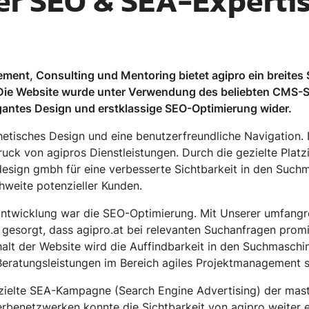
er SEO & SEA-Experti
ement, Consulting und Mentoring bietet agipro ein breite
Die Website wurde unter Verwendung des beliebten CMS-S
antes Design und erstklassige SEO-Optimierung wider.
thetisches Design und eine benutzerfreundliche Navigation
druck von agipros Dienstleistungen. Durch die gezielte Pla
 design gmbh für eine verbesserte Sichtbarkeit in den Such
hweite potenzieller Kunden.
Entwicklung war die SEO-Optimierung. Mit Unserer umfangre
esorgt, dass agipro.at bei relevanten Suchanfragen promine
alt der Website wird die Auffindbarkeit in den Suchmaschi
 Beratungsleistungen im Bereich agiles Projektmanagement
ezielte SEA-Kampagne (Search Engine Advertising) der mas
enetzwerken konnte die Sichtbarkeit von agipro weiter e