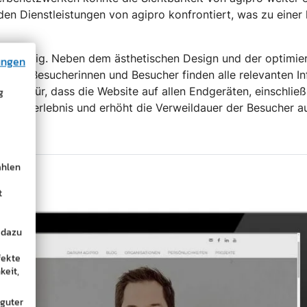
 den Dienstleistungen von agipro konfrontiert, was zu eine
d vielfältig. Neben dem ästhetischen Design und der optimie
ungen
gen. Besucherinnen und Besucher finden alle relevanten Inf
rgt dafür, dass die Website auf allen Endgeräten, einschlie
g
s Nutzererlebnis und erhöht die Verweildauer der Besucher a
ählen
t
 dazu
fekte
keit,
 guter