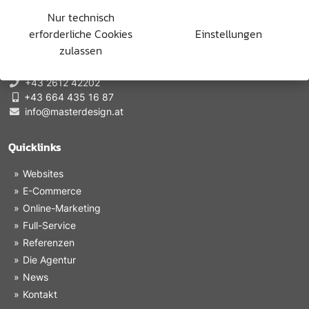
Nur technisch
master design gmbh
erforderliche Cookies
Einstellungen
7350 Oberpullendorf, Hauptstraße 6/4
zulassen
1120 Wien, Rauchgasse 40/31
+43 2612 42202
+43 664 435 16 87
info@masterdesign.at
Quicklinks
Websites
E-Commerce
Online-Marketing
Full-Service
Referenzen
Die Agentur
News
Kontakt