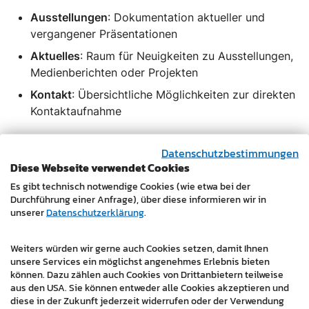
Ausstellungen
: Dokumentation aktueller und
vergangener Präsentationen
Aktuelles
: Raum für Neuigkeiten zu Ausstellungen,
Medienberichten oder Projekten
Kontakt
: Übersichtliche Möglichkeiten zur direkten
Kontaktaufnahme
Zielgruppenspezifische Anforderungen – etwa die
Datenschutzbestimmungen
Orientierung für Sammler:innen, Medien oder
Diese Webseite verwendet Cookies
Schüler:innen – wurden bei der Navigation und
Es gibt technisch notwendige Cookies (wie etwa bei der
Inhaltstiefe mitbedacht.
Durchführung einer Anfrage), über diese informieren wir in
unserer
Datenschutzerklärung
.
Technische Umsetzung & Mehrwert:
Die Website
basiert auf einem leicht wartbaren WordPress-System
Weiters würden wir gerne auch Cookies setzen, damit Ihnen
und wurde von Grund auf textiert, strukturiert und
unsere Services ein möglichst angenehmes Erlebnis bieten
gestaltet. Die Enkaustik-Malerei, als künstlerische
können. Dazu zählen auch Cookies von Drittanbietern teilweise
aus den USA. Sie können entweder alle Cookies akzeptieren und
Besonderheit von Manfred Leirer, wird durch große
diese in der Zukunft jederzeit widerrufen oder der Verwendung
Bildformate und klare Typografie wirkungsvoll in Szene