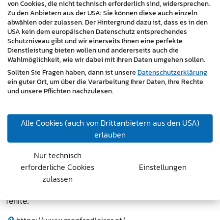
von Cookies, die nicht technisch erforderlich sind, widersprechen.
gesetzt.
Zu den Anbietern aus der USA: Sie können diese auch einzeln
abwählen oder zulassen. Der Hintergrund dazu ist, dass es in den
Die integrierten Kontaktmöglichkeiten und der Bereich
USA kein dem europäischen Datenschutz entsprechendes
Aktuelles
schaffen Raum für laufende Informationen
Schutzniveau gibt und wir einerseits Ihnen eine perfekte
Dienstleistung bieten wollen und andererseits auch die
und stärken die digitale Sichtbarkeit. Damit bietet der
Wahlmöglichkeit, wie wir dabei mit Ihren Daten umgehen sollen.
Webauftritt nicht nur Übersichtlichkeit, sondern auch
Sollten Sie Fragen haben, dann ist unsere
Datenschutzerklärung
Anschlussfähigkeit für Galerien, Institutionen und
ein guter Ort, um über die Verarbeitung Ihrer Daten, Ihre Rechte
mediale Anfragen.
und unsere Pflichten nachzulesen.
Fazit:
Mit der neuen Website erhält das Werk von
Manfred Leirer eine digitale Heimat. Die Kombination
Alle Cookies (auch von Drittanbietern aus den USA)
aus reduziertem Design, professioneller Textierung und
erlauben
hochwertiger Werkpräsentation schafft eine Plattform,
Nur technisch
die sowohl künstlerischen Anspruch als auch technische
erforderliche Cookies
Einstellungen
Funktionalität vereint. Ein Projekt, das aus der
zulassen
künstlerischen Praxis heraus gedacht wurde – und
genau dort ansetzt, wo digitale Sichtbarkeit bislang
fehlte.