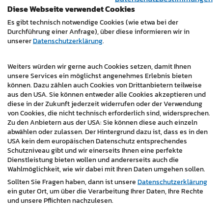
Zufriedenheit und die Arbeit von aSTIFTERbau zu
Diese Webseite verwendet Cookies
schaffen. Der Fokus sollte auf realisierten Projekten und
Es gibt technisch notwendige Cookies (wie etwa bei der
Erfolgsgeschichten liegen, die Interessenten inspirieren,
Durchführung einer Anfrage), über diese informieren wir in
aSTIFTERbau als Partner für ihr Bauvorhaben zu
unserer
Datenschutzerklärung
.
wählen.
Technische Ausführung
Weiters würden wir gerne auch Cookies setzen, damit Ihnen
unsere Services ein möglichst angenehmes Erlebnis bieten
Die aSTIFTERbau-Website verspricht ein positives
können. Dazu zählen auch Cookies von Drittanbietern teilweise
aus den USA. Sie können entweder alle Cookies akzeptieren und
Nutzererlebnis auf allen Endgeräten. Dies wird durch
diese in der Zukunft jederzeit widerrufen oder der Verwendung
die Umsetzung mit dem Content Management System
von Cookies, die nicht technisch erforderlich sind, widersprechen.
WordPress und als responsive Website erreicht. Mit der
Zu den Anbietern aus der USA: Sie können diese auch einzeln
technischen Umsetzung durch master design wird
abwählen oder zulassen. Der Hintergrund dazu ist, dass es in den
USA kein dem europäischen Datenschutz entsprechendes
sichergestellt, dass die Seite nicht nur den technischen
Schutzniveau gibt und wir einerseits Ihnen eine perfekte
Anforderungen, sondern auch den Bedürfnissen der
Dienstleistung bieten wollen und andererseits auch die
Nutzer heute und in Zukunft gerecht wird. Entstanden
Wahlmöglichkeit, wie wir dabei mit Ihren Daten umgehen sollen.
ist eine Website, die die Unternehmenswerte von
Sollten Sie Fragen haben, dann ist unsere
Datenschutzerklärung
aSTIFTERbau - Qualität, Zuverlässigkeit und
ein guter Ort, um über die Verarbeitung Ihrer Daten, Ihre Rechte
und unsere Pflichten nachzulesen.
Kundennähe - perfekt widerspiegelt.