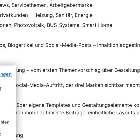
ws, Servicethemen, Arbeitgebermarke
rivatkunden – Heizung, Sanitär, Energie
tionen, Photovoltaik, BUS-Systeme, Smart Home
pps, Blogartikel und Social-Media-Posts – inhaltlich abgesti
msetzung – vom ersten Themenvorschlag über Gestaltung bi
ungen
eller Social-Media-Auftritt, der drei Marken sichtbar mach
g
e wird über eigene Templates und Gestaltungselemente kom
d. Durch mobil optimierte Beiträge, einheitliche Layouts 
ählen
t
e Trennung