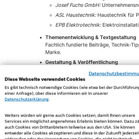
Josef Fuchs GmbH:
Unternehmensne
ASL Haustechnik:
Haustechnik für P
EPB Elektrotechnik:
Elektroinstalla
Themenentwicklung & Textgestaltung
Fachlich fundierte Beiträge, Technik-Ti
Marke.
Gestaltung & Veröffentlichung
master design übernimmt die gesamte U
Datenschutzbestimm
Diese Webseite verwendet Cookies
Das Ergebnis:
Ein durchgängiger, profession
Es gibt technisch notwendige Cookies (wie etwa bei der Durchführun
Mehraufwand für den Kunden.
einer Anfrage), über diese informieren wir in unserer
Datenschutzerklärung
.
Technische Umsetzung und ROI:
Jede Mark
sorgen für sofortige Wiedererkennung im Fee
Weiters würden wir gerne auch Cookies setzen, damit Ihnen unsere
Services ein möglichst angenehmes Erlebnis bieten können. Dazu z
Mehr Interaktion durch relevante Inhalte
auch Cookies von Drittanbietern teilweise aus den USA. Sie können
entweder alle Cookies akzeptieren und diese in der Zukunft jederzei
Höhere Wiedererkennung durch visuell