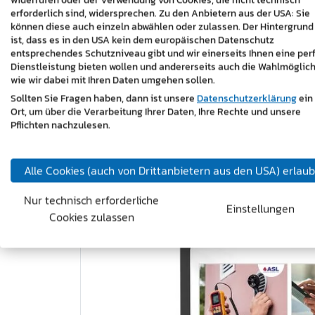
widerrufen oder der Verwendung von Cookies, die nicht technisch
Weniger Aufwand durch zentrale Betre
erforderlich sind, widersprechen. Zu den Anbietern aus der USA: Sie
können diese auch einzeln abwählen oder zulassen. Der Hintergrund
Mehr Sichtbarkeit für alle drei Marken a
ist, dass es in den USA kein dem europäischen Datenschutz
entsprechendes Schutzniveau gibt und wir einerseits Ihnen eine per
Dienstleistung bieten wollen und andererseits auch die Wahlmöglich
Fazit:
Das Social-Media-Konzept für die Jo
wie wir dabei mit Ihren Daten umgehen sollen.
strukturiert und effizient kommunizieren k
Sollten Sie Fragen haben, dann ist unsere
Datenschutzerklärung
ein
master design sorgen für Sichtbarkeit, Vert
Ort, um über die Verarbeitung Ihrer Daten, Ihre Rechte und unsere
Pflichten nachzulesen.
https://www.facebook.com/fuchsjosefg
Alle Cookies (auch von Drittanbietern aus den USA) erlau
Nur technisch erforderliche
Einstellungen
Cookies zulassen