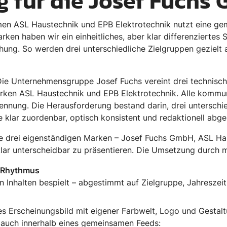
 für die Josef Fuchs
men ASL Haustechnik und EPB Elektrotechnik nutzt eine g
arken haben wir ein einheitliches, aber klar differenziertes
chung. So werden drei unterschiedliche Zielgruppen gezielt
Die Unternehmensgruppe Josef Fuchs vereint drei technisc
ken ASL Haustechnik und EPB Elektrotechnik. Alle kommun
 Trennung. Die Herausforderung bestand darin, drei untersc
e klar zuordenbar, optisch konsistent und redaktionell abg
die drei eigenständigen Marken – Josef Fuchs GmbH, ASL Ha
lar unterscheidbar zu präsentieren. Die Umsetzung durch 
n-Rhythmus
 Inhalten bespielt – abgestimmt auf Zielgruppe, Jahreszei
es Erscheinungsbild mit eigener Farbwelt, Logo und Gestaltu
 auch innerhalb eines gemeinsamen Feeds: