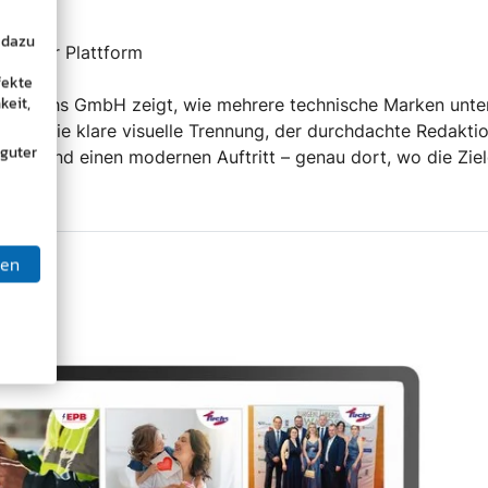
uung
 dazu
uf einer Plattform
fekte
keit,
sef Fuchs GmbH zeigt, wie mehrere technische Marken unte
önnen. Die klare visuelle Trennung, der durchdachte Redak
 guter
rauen und einen modernen Auftritt – genau dort, wo die Ziel
mbh
ben