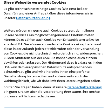
Diese Webseite verwendet Cookies
Content-Marketing-Strategie:
Entwicklung eines
Es gibt technisch notwendige Cookies (wie etwa bei der
Redaktionsplans für zielgruppengerechte Inhalte.
Durchführung einer Anfrage), über diese informieren wir in
unserer
Datenschutzerklärung
.
Kundenfeedback:
Die Zufriedenheit des Kunden
spiegelt sich im Feedback von Jenny Reiter,
Weiters würden wir gerne auch Cookies setzen, damit Ihnen
Marketingverantwortliche der Fuchs Josef Holding,
unsere Services ein möglichst angenehmes Erlebnis bieten
wider: "Ein sehr nettes, kompetentes Team, auf das
können. Dazu zählen auch Cookies von Drittanbietern teilweise
immer Verlass ist ... Empfehle ich sehr gerne weiter!"
aus den USA. Sie können entweder alle Cookies akzeptieren und
diese in der Zukunft jederzeit widerrufen oder der Verwendung
von Cookies, die nicht technisch erforderlich sind, widersprechen.
Fazit:
Dieser Relaunch markiert einen bedeutenden
Zu den Anbietern aus der USA: Sie können diese auch einzeln
Schritt für Fuchs Service, um sich im digitalen Zeitalter
abwählen oder zulassen. Der Hintergrund dazu ist, dass es in den
als innovatives und kundenorientiertes Unternehmen zu
USA kein dem europäischen Datenschutz entsprechendes
positionieren. Die neue Website vereint moderne
Schutzniveau gibt und wir einerseits Ihnen eine perfekte
Dienstleistung bieten wollen und andererseits auch die
Technologie mit zielgruppengerechter Ansprache und
Wahlmöglichkeit, wie wir dabei mit Ihren Daten umgehen sollen.
schafft damit eine solide Basis für
Sollten Sie Fragen haben, dann ist unsere
Datenschutzerklärung
Neukundengewinnung, Vertrauensbildung und
ein guter Ort, um über die Verarbeitung Ihrer Daten, Ihre Rechte
langfristiges Unternehmenswachstum.
und unsere Pflichten nachzulesen.
https://www.fuchsservice.at/