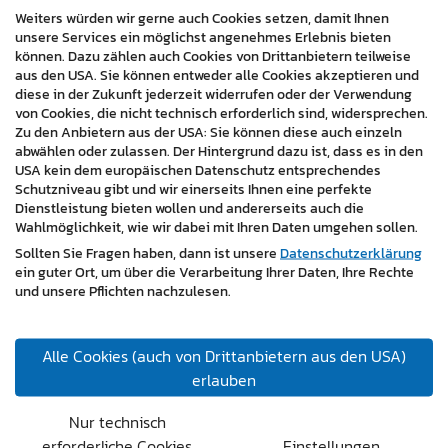
Weiters würden wir gerne auch Cookies setzen, damit Ihnen
unsere Services ein möglichst angenehmes Erlebnis bieten
Kundenstimme:
können. Dazu zählen auch Cookies von Drittanbietern teilweise
aus den USA. Sie können entweder alle Cookies akzeptieren und
Bürgermeister Mag. (FH) Martin Karall unterstreicht die
diese in der Zukunft jederzeit widerrufen oder der Verwendung
Bedeutung des Projekts: "Diese Plattform ist nicht nur
von Cookies, die nicht technisch erforderlich sind, widersprechen.
Zu den Anbietern aus der USA: Sie können diese auch einzeln
ein Informationsportal, sondern auch ein Symbol für
abwählen oder zulassen. Der Hintergrund dazu ist, dass es in den
unser kulturelles Erbe und unsere Zweisprachigkeit. Es
USA kein dem europäischen Datenschutz entsprechendes
ist mehr als nur eine Website. Es ist ein digitaler
Schutzniveau gibt und wir einerseits Ihnen eine perfekte
Treffpunkt für unsere Gemeinde und für alle, die
Dienstleistung bieten wollen und andererseits auch die
Wahlmöglichkeit, wie wir dabei mit Ihren Daten umgehen sollen.
Großwarasdorf entdecken wollen."
Sollten Sie Fragen haben, dann ist unsere
Datenschutzerklärung
Fazit:
ein guter Ort, um über die Verarbeitung Ihrer Daten, Ihre Rechte
und unsere Pflichten nachzulesen.
Mit der neuen zweisprachigen Website ist
Großwarasdorf bestens gerüstet, den digitalen
Alle Cookies (auch von Drittanbietern aus den USA)
Ansprüchen der heutigen Zeit gerecht zu werden und
erlauben
gleichzeitig das einzigartige kulturelle Erbe der Region
zu bewahren. Die Plattform dient nicht nur als
Nur technisch
modernes Informationsportal, sondern fördert auch das
erforderliche Cookies
Einstellungen