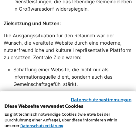
Dienstleistungen, die das lebendige Gemeindeleben
in Großwarasdorf widerspiegeln.
Zielsetzung und Nutzen:
Die Ausgangssituation für den Relaunch war der
Wunsch, die veraltete Website durch eine moderne,
nutzerfreundliche und kulturell repräsentative Plattform
zu ersetzen. Zentrale Ziele waren:
Schaffung einer Website, die nicht nur als
Informationsquelle dient, sondern auch das
Gemeinschaftsgefühl stärkt.
Betonung der kulturellen Identität der Gemeinde
Datenschutzbestimmungen
durch die konsequente Zweisprachigkeit.
Diese Webseite verwendet Cookies
Verbesserung der digitalen Dienstleistungen für
Es gibt technisch notwendige Cookies (wie etwa bei der
Bürger und Besucher.
Durchführung einer Anfrage), über diese informieren wir in
unserer
Datenschutzerklärung
.
Erhöhung der Online-Sichtbarkeit der Gemeinde
und ihrer Angebote.