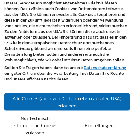
unsere Services ein möglichst angenehmes Erlebnis bieten
Branchenerfahrung zurück. Seit seiner Gründung 1989
können. Dazu zählen auch Cookies von Drittanbietern teilweise
kümmert sich der Betrieb um den Bau von
aus den USA. Sie können entweder alle Cookies akzeptieren und
schlüsselfertigen Betriebsgebäuden und der
diese in der Zukunft jederzeit widerrufen oder der Verwendung
von Cookies, die nicht technisch erforderlich sind, widersprechen.
Liegenschaftsentwicklung.
Zu den Anbietern aus der USA: Sie können diese auch einzeln
abwählen oder zulassen. Der Hintergrund dazu ist, dass es in den
www.betriebsbau.at
USA kein dem europäischen Datenschutz entsprechendes
Schutzniveau gibt und wir einerseits Ihnen eine perfekte
Dienstleistung bieten wollen und andererseits auch die
Wahlmöglichkeit, wie wir dabei mit Ihren Daten umgehen sollen.
Sollten Sie Fragen haben, dann ist unsere
Datenschutzerklärung
ein guter Ort, um über die Verarbeitung Ihrer Daten, Ihre Rechte
und unsere Pflichten nachzulesen.
Alle Cookies (auch von Drittanbietern aus den USA)
erlauben
Nur technisch
erforderliche Cookies
Einstellungen
zulassen