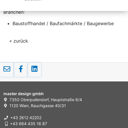
Branchen:
Baustoffhandel / Baufachmärkte / Baugewerbe
« zurück
master design gmbh
7350 Oberpullendorf, Hauptstraße 6/4
1120 Wien, Rauchgasse 40/31
+43 2612 42202
+43 664 435 16 87