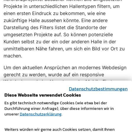
Projekte in unterschiedlichen Hallentypen filtern, um
einen ersten Eindruck zu bekommen, wie eine
zukünftige Halle aussehen könnte. Eine andere
Darstellung des Filters listet die Standorte der
umgesetzten Projekte auf. So können potenzielle
Kunden selbst zu der ein oder anderen Halle in der
unmittelbaren Nähe fahren, um sich ein Bild vor Ort zu
machen.
Um den aktuellen Ansprüchen an modernes Webdesign
gerecht zu werden, wurde auf ein responsive
Webdesign und eine Umsetzung der Mobile-First-
Datenschutzbestimmungen
Strategie geachtet. Auf diese Weise wird sichergestellt,
Diese Webseite verwendet Cookies
dass die Webseite sowohl auf dem PC als auch
Es gibt technisch notwendige Cookies (wie etwa bei der
unterwegs auf dem Smartphone oder Tablet
Durchführung einer Anfrage), über diese informieren wir in
übersichtlich, ansprechend und leicht zu bedienen ist.
unserer
Datenschutzerklärung
.
Das familiengeführte Unternehmen betriebsbauschuster
mit Sitz in Korneuburg blickt auf über 30 Jahre
Weiters würden wir gerne auch Cookies setzen, damit Ihnen