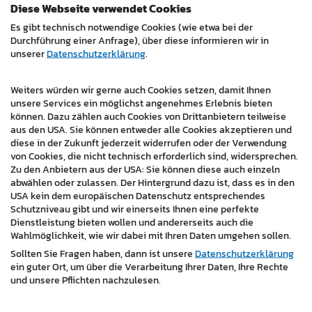
technische Probleme aus der Ferne beheben. Das spart
Diese Webseite verwendet Cookies
wertvolle Zeit und reduziert die Kosten, da keine
Es gibt technisch notwendige Cookies (wie etwa bei der
physische Anwesenheit vor Ort erforderlich ist. Wir
Durchführung einer Anfrage), über diese informieren wir in
haben dafür gesorgt, dass diese Funktion nahtlos in die
unserer
Datenschutzerklärung
.
Website integriert ist und den Besuchern ein hohes Maß
an Komfort bietet.
Weiters würden wir gerne auch Cookies setzen, damit Ihnen
unsere Services ein möglichst angenehmes Erlebnis bieten
Neben Design und Funktionalität haben wir auch die
können. Dazu zählen auch Cookies von Drittanbietern teilweise
aus den USA. Sie können entweder alle Cookies akzeptieren und
SEO-Optimierung nicht vernachlässigt. Die Website ist
diese in der Zukunft jederzeit widerrufen oder der Verwendung
für Suchmaschinen optimiert, um eine maximale
von Cookies, die nicht technisch erforderlich sind, widersprechen.
Sichtbarkeit in den Suchergebnissen zu gewährleisten.
Zu den Anbietern aus der USA: Sie können diese auch einzeln
So können potenzielle Kunden die Website leicht finden
abwählen oder zulassen. Der Hintergrund dazu ist, dass es in den
USA kein dem europäischen Datenschutz entsprechendes
und sich von der Produktpalette und dem
Schutzniveau gibt und wir einerseits Ihnen eine perfekte
professionellen Service von Bürotechnik Gradinger
Dienstleistung bieten wollen und andererseits auch die
überzeugen.
Wahlmöglichkeit, wie wir dabei mit Ihren Daten umgehen sollen.
Sollten Sie Fragen haben, dann ist unsere
Datenschutzerklärung
https://www.gradinger.at/
ein guter Ort, um über die Verarbeitung Ihrer Daten, Ihre Rechte
und unsere Pflichten nachzulesen.