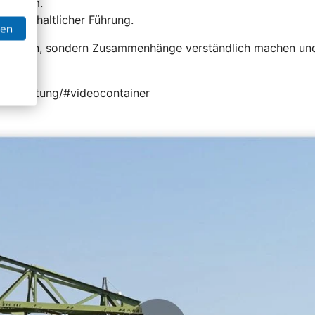
 System.
arer inhaltlicher Führung.
ben
lte zeigen, sondern Zusammenhänge verständlich machen un
-kv-leitung/#videocontainer