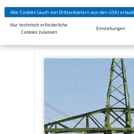
Wir denken Kommunikation als langfristiges
Und wir verbinden visuelle Umsetzung mit kl
Alle Cookies (auch von Drittanbietern aus den USA) erlau
So entstehen Lösungen, die nicht nur Inha
Nur technisch erforderliche
Einstellungen
funktionieren.
Cookies zulassen
https://www.netzburgenland.at/strom/110