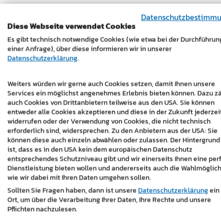
Video- und Bildmaterial werden strukturiert 
Datenschutzbestimm
sondern ein System, das über die gesamte P
Diese Webseite verwendet Cookies
Es gibt technisch notwendige Cookies (wie etwa bei der Durchführun
Die Inhalte können gezielt für verschiedene
einer Anfrage), über diese informieren wir in unserer
jederzeit erweitert oder neu kombiniert wer
Datenschutzerklärung
.
Kontinuierliche Kommunikation a
Weiters würden wir gerne auch Cookies setzen, damit Ihnen unsere
Durch die laufende Betreuung entsteht eine
Services ein möglichst angenehmes Erlebnis bieten können. Dazu z
auch Cookies von Drittanbietern teilweise aus den USA. Sie können
entweder alle Cookies akzeptieren und diese in der Zukunft jederzei
Der Baufortschritt bleibt nachvollziehbar, 
widerrufen oder der Verwendung von Cookies, die nicht technisch
nicht reaktiv umgesetzt, sondern aktiv gest
erforderlich sind, widersprechen. Zu den Anbietern aus der USA: Sie
können diese auch einzeln abwählen oder zulassen. Der Hintergrund
Für Netz Burgenland bedeutet das eine klar
ist, dass es in den USA kein dem europäischen Datenschutz
Koordinationsaufwand.
entsprechendes Schutzniveau gibt und wir einerseits Ihnen eine per
Dienstleistung bieten wollen und andererseits auch die Wahlmöglich
Fazit
wie wir dabei mit Ihren Daten umgehen sollen.
Sollten Sie Fragen haben, dann ist unsere
Datenschutzerklärung
ein
Das Projekt zeigt, wie wir bei master des
Ort, um über die Verarbeitung Ihrer Daten, Ihre Rechte und unsere
Pflichten nachzulesen.
Wir strukturieren Inhalte entlang realer Proz