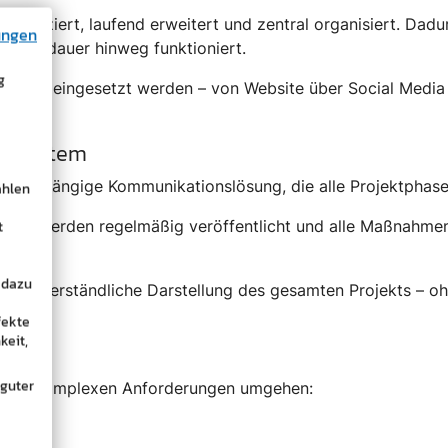
produziert, laufend erweitert und zentral organisiert. Dadu
ungen
rojektdauer hinweg funktioniert.
g
 Kanäle eingesetzt werden – von Website über Social Media 
den.
ls System
 durchgängige Kommunikationslösung, die alle Projektphas
ählen
t
Inhalte werden regelmäßig veröffentlicht und alle Maßnahme
euert.
 dazu
e und verständliche Darstellung des gesamten Projekts – oh
fekte
keit,
 guter
ign mit komplexen Anforderungen umgehen:
esse.