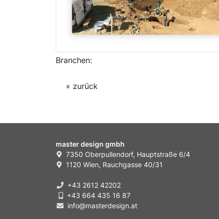
Branchen:
« zurück
master design gmbh
7350 Oberpullendorf, Hauptstraße 6/4
1120 Wien, Rauchgasse 40/31
+43 2612 42202
+43 664 435 16 87
info@masterdesign.at