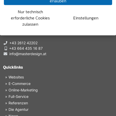
erlauben
Nur technisch
erforderliche Cookies
Einstellungen
master design gmbh
zulassen
7350 Oberpullendorf, Hauptstraße 6/4
1120 Wien, Rauchgasse 40/31
+43 2612 42202
+43 664 435 16 87
info@masterdesign.at
Quicklinks
Websites
E-Commerce
Online-Marketing
Full-Service
Referenzen
Die Agentur
News