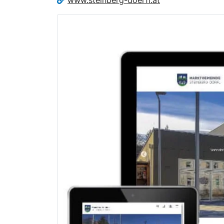
www.steinberg-doerfl.at