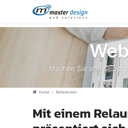
Direkt zur Hauptnavigation springen
Direkt zum Inhalt springen
Web
Machen Sie sich selbst e
Home
Referenzen
Mit einem Relau