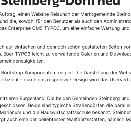
 Steinberg-Dörfl neu
 Auftrag, einen Website Relaunch der Marktgemeinde Stein
d die, sowohl für den Benutzer als auch den Administrator,
 das Enterprise CMS TYPO3, um eine einfache Wartung und 
ich auf einfachen und dennoch schön gestalteten Seiten vor
, über TYPO3 leicht zu verwaltende Galerien und Downloa
Gemeindeneuigkeiten.
 Bootstrap Komponenten reagiert die Darstellung der Webs
ffizient - durch das responsive Design wird das Userverhalt
mittleren Burgenland. Die beiden Gemeinden Steinberg und
hlossen. Beide sind typische Straßendörfer, die parallel 
Marianum und die Hauswirtschaftsschule bekannt. Steinberg
 auch eine der beliebtesten Wallfahrtsstätten, nämlich Ma