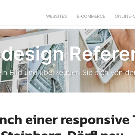
WEBSITES
E-COMMERCE
ONLINE-
design Refere
in Bild und überzeugen Sie sich von der
nch einer responsive