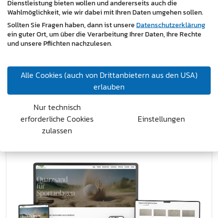
Dienstleistung bieten wollen und andererseits auch die
Anwendungsinhalte – vorbereitet.
Wahlmöglichkeit, wie wir dabei mit Ihren Daten umgehen sollen.
Fazit:
Mit dem Launch der Website erhält die
Sollten Sie Fragen haben, dann ist unsere
Datenschutzerklärung
ein guter Ort, um über die Verarbeitung Ihrer Daten, Ihre Rechte
Quarzwerke Friedl GmbH
erstmals eine eigenständige
und unsere Pflichten nachzulesen.
digitale Identität. Die Seite bildet nicht nur das
Sortiment strukturiert ab, sondern stellt auch den
Bezug zu Qualität, Nachhaltigkeit und regionaler
Alle Cookies (auch von Drittanbietern aus den USA)
Produktion klar heraus. Ein starkes Fundament für
erlauben
Sichtbarkeit, Kommunikation und gezielte
Nur technisch
Kundenansprache.
erforderliche Cookies
Einstellungen
https://www.quarzwerke-friedl.at/
zulassen