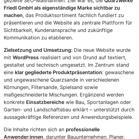
gezielte SEO-Maßnahmen. Ziel war es, die
Quarzwerke
Friedl GmbH als eigenständige Marke sichtbar zu
machen
, das Produktsortiment fachlich fundiert zu
präsentieren und die Website als zentrale Plattform für
Sichtbarkeit, Kundenansprache und zukünftige
Kommunikation zu etablieren.
Zielsetzung und Umsetzung:
Die neue Website wurde
mit
WordPress
realisiert und von Grund auf textiert,
gestaltet und technisch umgesetzt. Im Zentrum stand
eine
klar gegliederte Produktpräsentation
: gewaschene
und ungewaschene Quarzsande in verschiedenen
Körnungen, Filtersande, Spielsand sowie
maßgeschneiderte Mischungen. Ergänzend werden
konkrete
Einsatzbereiche
wie Bau, Sportanlagen oder
Garten- und Landschaftsbau erklärt – unterstützt durch
aussagekräftige Referenzen und Anwendungsbeispiele.
Die Inhalte richten sich an
professionelle
Anwender:innen
, darunter Bauunternehmen, Planer,