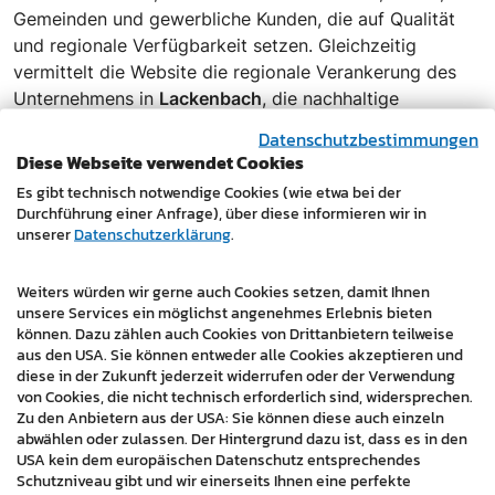
Gemeinden und gewerbliche Kunden, die auf Qualität
und regionale Verfügbarkeit setzen. Gleichzeitig
vermittelt die Website die regionale Verankerung des
Unternehmens in
Lackenbach
, die nachhaltige
Ressourcengewinnung und die technische Kompetenz
Datenschutzbestimmungen
der Quarzwerke Friedl.
Diese Webseite verwendet Cookies
Es gibt technisch notwendige Cookies (wie etwa bei der
Technische Umsetzung & digitale Basis:
Die Website
Durchführung einer Anfrage), über diese informieren wir in
wurde responsiv aufgebaut, suchmaschinenoptimiert
unserer
Datenschutzerklärung
.
strukturiert und mit einem
einfach bedienbaren CMS
versehen. Eine zentrale Rolle spielt die klare Navigation
Weiters würden wir gerne auch Cookies setzen, damit Ihnen
– Besucher:innen gelangen mit wenigen Klicks zu
unsere Services ein möglichst angenehmes Erlebnis bieten
Produkten, technischen Informationen, Downloads oder
können. Dazu zählen auch Cookies von Drittanbietern teilweise
aus den USA. Sie können entweder alle Cookies akzeptieren und
dem direkten Kontakt.
diese in der Zukunft jederzeit widerrufen oder der Verwendung
von Cookies, die nicht technisch erforderlich sind, widersprechen.
Für Interessierte stehen
Zertifikate und
Zu den Anbietern aus der USA: Sie können diese auch einzeln
Produktdatenblätter
zum Download bereit. Die Seite ist
abwählen oder zulassen. Der Hintergrund dazu ist, dass es in den
für zukünftige Erweiterungen – etwa durch
USA kein dem europäischen Datenschutz entsprechendes
Landingpages, Kampagnen oder vertiefende
Schutzniveau gibt und wir einerseits Ihnen eine perfekte