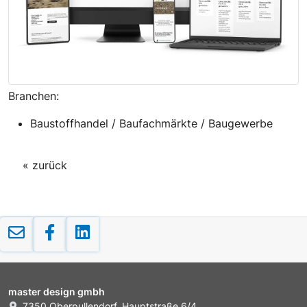
Branchen:
Baustoffhandel / Baufachmärkte / Baugewerbe
« zurück
master design gmbh
7350 Oberpullendorf, Hauptstraße 6/4