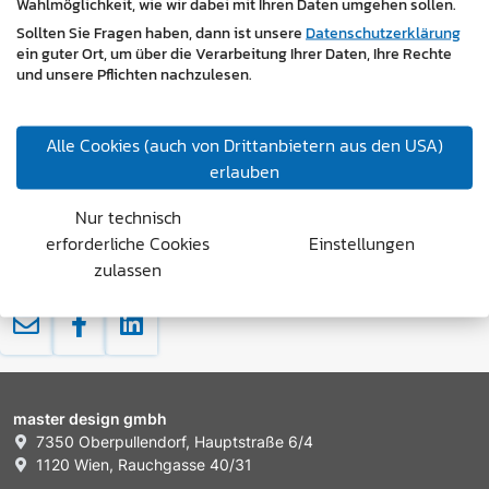
Wahlmöglichkeit, wie wir dabei mit Ihren Daten umgehen sollen.
Sollten Sie Fragen haben, dann ist unsere
Datenschutzerklärung
ein guter Ort, um über die Verarbeitung Ihrer Daten, Ihre Rechte
und unsere Pflichten nachzulesen.
Branchen:
Alle Cookies (auch von Drittanbietern aus den USA)
Management / Consulting / Karriere
erlauben
Nur technisch
« zurück
erforderliche Cookies
Einstellungen
zulassen
master design gmbh
7350 Oberpullendorf, Hauptstraße 6/4
1120 Wien, Rauchgasse 40/31