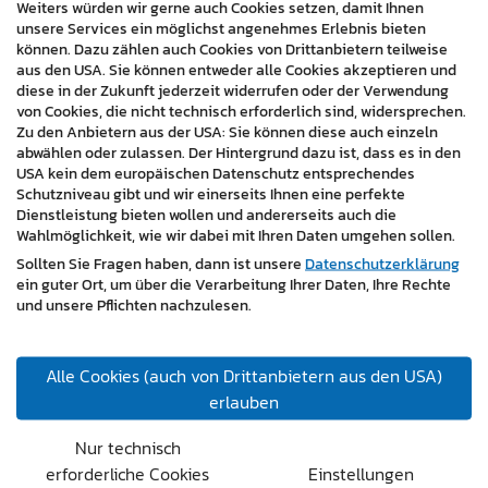
Internetauftritt von Notar Dr. Johannes Kaipel nicht nur
Weiters würden wir gerne auch Cookies setzen, damit Ihnen
unsere Services ein möglichst angenehmes Erlebnis bieten
eine Informationsquelle, sondern auch einen erheblichen
können. Dazu zählen auch Cookies von Drittanbietern teilweise
Mehrwert in der digitalen Darstellung des Notariats. Sie
aus den USA. Sie können entweder alle Cookies akzeptieren und
zeigt eindrucksvoll, wie ein durchdachter Online-Auftritt
diese in der Zukunft jederzeit widerrufen oder der Verwendung
die Erreichung unternehmerischer Ziele wirkungsvoll
von Cookies, die nicht technisch erforderlich sind, widersprechen.
Zu den Anbietern aus der USA: Sie können diese auch einzeln
unterstützen kann.
abwählen oder zulassen. Der Hintergrund dazu ist, dass es in den
USA kein dem europäischen Datenschutz entsprechendes
https://www.notar-kaipel.at/
Schutzniveau gibt und wir einerseits Ihnen eine perfekte
Dienstleistung bieten wollen und andererseits auch die
Wahlmöglichkeit, wie wir dabei mit Ihren Daten umgehen sollen.
Sollten Sie Fragen haben, dann ist unsere
Datenschutzerklärung
ein guter Ort, um über die Verarbeitung Ihrer Daten, Ihre Rechte
und unsere Pflichten nachzulesen.
Alle Cookies (auch von Drittanbietern aus den USA)
erlauben
Nur technisch
erforderliche Cookies
Einstellungen