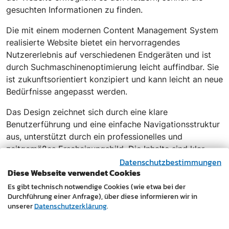
gesuchten Informationen zu finden.
Die mit einem modernen Content Management System
realisierte Website bietet ein hervorragendes
Nutzererlebnis auf verschiedenen Endgeräten und ist
durch Suchmaschinenoptimierung leicht auffindbar. Sie
ist zukunftsorientiert konzipiert und kann leicht an neue
Bedürfnisse angepasst werden.
Das Design zeichnet sich durch eine klare
Benutzerführung und eine einfache Navigationsstruktur
aus, unterstützt durch ein professionelles und
zeitgemäßes Erscheinungsbild. Die Inhalte sind klar
Datenschutzbestimmungen
strukturiert und machen es dem Besucher leicht, sich
Diese Webseite verwendet Cookies
einen umfassenden Überblick über die Fachkompetenz
von Notar Kaipel zu verschaffen.
Es gibt technisch notwendige Cookies (wie etwa bei der
Durchführung einer Anfrage), über diese informieren wir in
unserer
Datenschutzerklärung
.
Für Entscheider und Verantwortliche in kleinen und
mittelständischen Unternehmen bietet der neue