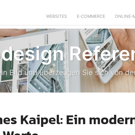
WEBSITES
E-COMMERCE
ONLINE-
design Refere
in Bild und überzeugen Sie sich von der
nes Kaipel: Ein moder