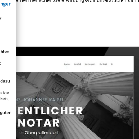
hung unternehmerischer Ziele wirkungsvoll unterstützen kann
ungen
g
ählen
t
 dazu
fekte
keit,
 guter