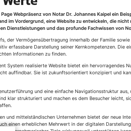
e Werte
e Page Webpräsenz von Notar Dr. Johannes Kaipel ein Beisp
tand im Vordergrund, eine Website zu entwickeln, die nicht
igen Dienstleistungen und das profunde Fachwissen von Not
fs, der Vermögensübertragung innerhalb der Familie sowie 
uitiv erfassbare Darstellung seiner Kernkompetenzen. Die ei
chten Informationen zu finden.
 System realisierte Website bietet ein hervorragendes Nu
ht auffindbar. Sie ist zukunftsorientiert konzipiert und ka
enutzerführung und eine einfache Navigationsstruktur aus, 
ind klar strukturiert und machen es dem Besucher leicht, s
ffen.
nen und mittelständischen Unternehmen bietet der neue Inte
uch einen erheblichen Mehrwert in der digitalen Darstellung 