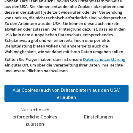
können. Dazu zählen auch Cookies von Drittanbietern teilweise
effizienter und schneller gestaltet werden kann.
aus den USA. Sie können entweder alle Cookies akzeptieren und
diese in der Zukunft jederzeit widerrufen oder der Verwendung
Interessierte Bewerberinnen und Bewerber können sich
von Cookies, die nicht technisch erforderlich sind, widersprechen.
direkt über die Website auf die ausgeschriebenen
Zu den Anbietern aus der USA: Sie können diese auch einzeln
Stellen bewerben und ihre Bewerbungsunterlagen
abwählen oder zulassen. Der Hintergrund dazu ist, dass es in den
hochladen.
USA kein dem europäischen Datenschutz entsprechendes
Schutzniveau gibt und wir einerseits Ihnen eine perfekte
Insgesamt bietet die neue Website des Umweltdienst
Dienstleistung bieten wollen und andererseits auch die
Wahlmöglichkeit, wie wir dabei mit Ihren Daten umgehen sollen.
Burgenland einen umfassenden Einblick in das
Sollten Sie Fragen haben, dann ist unsere
Datenschutzerklärung
Unternehmen und seine Karrieremöglichkeiten. Die
ein guter Ort, um über die Verarbeitung Ihrer Daten, Ihre Rechte
Karriereseite ist gut strukturiert und bietet potenziellen
und unsere Pflichten nachzulesen.
Mitarbeiterinnen und Mitarbeitern eine einfache und
effiziente Bewerbungsmöglichkeit. Das Unternehmen
zeigt damit, dass es sich nicht nur um Umweltschutz
Alle Cookies (auch von Drittanbietern aus den USA)
und Nachhaltigkeit, sondern auch um seine
erlauben
Mitarbeiterinnen und Mitarbeiter kümmert.
Nur technisch
Insgesamt ist die Website der Umweltdienst Burgenland
erforderliche Cookies
Einstellungen
GmbH eine professionelle und benutzerfreundliche
zulassen
Website. Die Verwendung des Content Management