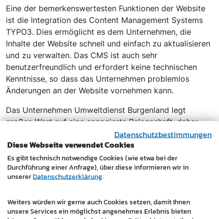
Eine der bemerkenswertesten Funktionen der Website
ist die Integration des Content Management Systems
TYPO3. Dies ermöglicht es dem Unternehmen, die
Inhalte der Website schnell und einfach zu aktualisieren
und zu verwalten. Das CMS ist auch sehr
benutzerfreundlich und erfordert keine technischen
Kenntnisse, so dass das Unternehmen problemlos
Änderungen an der Website vornehmen kann.
Das Unternehmen Umweltdienst Burgenland legt
großen Wert auf eine engagierte Belegschaft, daher
Datenschutzbestimmungen
war es dem Unternehmen wichtig, den Bereich Karriere
Diese Webseite verwendet Cookies
in der neuen Website stärker hervorzuarbeiten und
potenziellen Mitarbeiterinnen und Mitarbeitern einen
Es gibt technisch notwendige Cookies (wie etwa bei der
Durchführung einer Anfrage), über diese informieren wir in
umfassenden Einblick in das Tätigkeitsfeld zu geben.
unserer
Datenschutzerklärung
.
Die neue Website bietet eine eigene Karriereseite, auf
der alle aktuellen Stellenausschreibungen aufgelistet
Weiters würden wir gerne auch Cookies setzen, damit Ihnen
sind. Diese Stellenausschreibungen werden online
unsere Services ein möglichst angenehmes Erlebnis bieten
verwaltet, wodurch das Bewerbungsverfahren