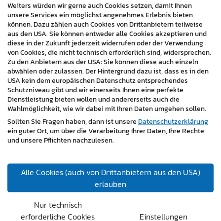
Weiters würden wir gerne auch Cookies setzen, damit Ihnen
unsere Services ein möglichst angenehmes Erlebnis bieten
können. Dazu zählen auch Cookies von Drittanbietern teilweise
aus den USA. Sie können entweder alle Cookies akzeptieren und
Branchen:
diese in der Zukunft jederzeit widerrufen oder der Verwendung
von Cookies, die nicht technisch erforderlich sind, widersprechen.
Gastronomie / Tourismus
Zu den Anbietern aus der USA: Sie können diese auch einzeln
abwählen oder zulassen. Der Hintergrund dazu ist, dass es in den
USA kein dem europäischen Datenschutz entsprechendes
Schutzniveau gibt und wir einerseits Ihnen eine perfekte
« zurück
Dienstleistung bieten wollen und andererseits auch die
Wahlmöglichkeit, wie wir dabei mit Ihren Daten umgehen sollen.
Sollten Sie Fragen haben, dann ist unsere
Datenschutzerklärung
ein guter Ort, um über die Verarbeitung Ihrer Daten, Ihre Rechte
und unsere Pflichten nachzulesen.
Alle Cookies (auch von Drittanbietern aus den USA)
master design gmbh
erlauben
7350 Oberpullendorf, Hauptstraße 6/4
1120 Wien, Rauchgasse 40/31
Nur technisch
erforderliche Cookies
Einstellungen