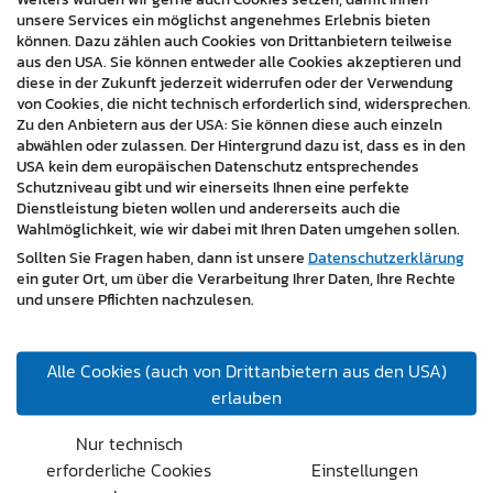
Kundenfeedback
unsere Services ein möglichst angenehmes Erlebnis bieten
können. Dazu zählen auch Cookies von Drittanbietern teilweise
Die Zufriedenheit des Kunden spiegelt sich in der
aus den USA. Sie können entweder alle Cookies akzeptieren und
diese in der Zukunft jederzeit widerrufen oder der Verwendung
Rückmeldung von Günter Bachbauer, Inhaber von
von Cookies, die nicht technisch erforderlich sind, widersprechen.
agipro-consulting e.U., wider:
Zu den Anbietern aus der USA: Sie können diese auch einzeln
abwählen oder zulassen. Der Hintergrund dazu ist, dass es in den
"Ich arbeite seit einigen Jahren mit dem Team von
USA kein dem europäischen Datenschutz entsprechendes
master design zusammen und bin mehr als zufrieden!
Schutzniveau gibt und wir einerseits Ihnen eine perfekte
Dienstleistung bieten wollen und andererseits auch die
Immer kompetent, sehr freundlich und ausgesprochen
Wahlmöglichkeit, wie wir dabei mit Ihren Daten umgehen sollen.
geduldig bei vielen Detailfragen. Jederzeit immer
Sollten Sie Fragen haben, dann ist unsere
Datenschutzerklärung
wieder gerne und auf jeden Fall empfehlenswert!"
ein guter Ort, um über die Verarbeitung Ihrer Daten, Ihre Rechte
und unsere Pflichten nachzulesen.
Fazit
Der Website-Relaunch für agipro-consulting e.U. stellt
Alle Cookies (auch von Drittanbietern aus den USA)
einen bedeutenden Schritt in der digitalen
erlauben
Transformation des Unternehmens dar. Die neue
Website bietet nun eine optimale Plattform zur
Nur technisch
Präsentation der Beratungsleistungen und unterstützt
erforderliche Cookies
Einstellungen
effektiv die Kundengewinnung und -bindung. Durch die