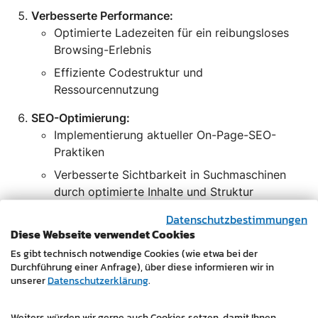
Verbesserte Performance:
Optimierte Ladezeiten für ein reibungsloses
Browsing-Erlebnis
Effiziente Codestruktur und
Ressourcennutzung
SEO-Optimierung:
Implementierung aktueller On-Page-SEO-
Praktiken
Verbesserte Sichtbarkeit in Suchmaschinen
durch optimierte Inhalte und Struktur
Datenschutzbestimmungen
Integration von Call-to-Action-Elementen:
Diese Webseite verwendet Cookies
Strategisch platzierte Kontaktmöglichkeiten
Es gibt technisch notwendige Cookies (wie etwa bei der
und Formulare
Durchführung einer Anfrage), über diese informieren wir in
Förderung der Leadgenerierung durch
unserer
Datenschutzerklärung
.
nutzerfreundliche Anfrageoptionen
Weiters würden wir gerne auch Cookies setzen, damit Ihnen