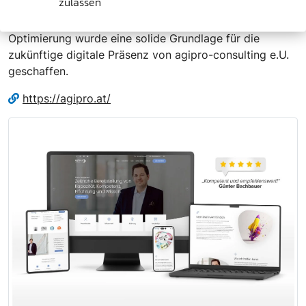
zulassen
Kombination aus ansprechendem Design,
benutzerfreundlicher Struktur und technischer
Optimierung wurde eine solide Grundlage für die
zukünftige digitale Präsenz von agipro-consulting e.U.
geschaffen.
https://agipro.at/