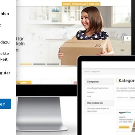
ählen
t
 dazu
fekte
keit,
 guter
ben