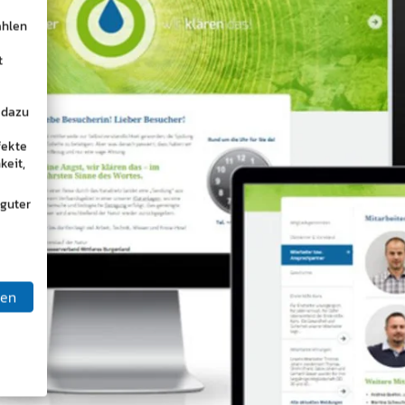
ählen
t
 dazu
fekte
keit,
 guter
ben