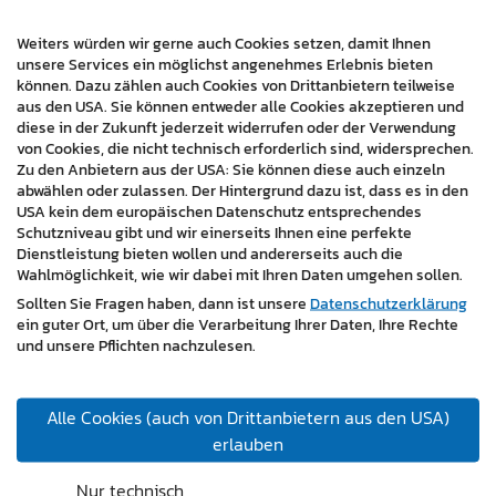
mehr Zeit auf der Website zu verbringen und sich mit
dem Angebot vertraut zu machen.
Weiters würden wir gerne auch Cookies setzen, damit Ihnen
unsere Services ein möglichst angenehmes Erlebnis bieten
können. Dazu zählen auch Cookies von Drittanbietern teilweise
Die verbesserte Online-Präsenz hat die Sichtbarkeit
aus den USA. Sie können entweder alle Cookies akzeptieren und
und den Bekanntheitsgrad erhöht und dazu
diese in der Zukunft jederzeit widerrufen oder der Verwendung
beigetragen, das Blumenparadies online zum Leben zu
von Cookies, die nicht technisch erforderlich sind, widersprechen.
erwecken.
Zu den Anbietern aus der USA: Sie können diese auch einzeln
abwählen oder zulassen. Der Hintergrund dazu ist, dass es in den
https://www.gaensebluemchenundmehr.at/
USA kein dem europäischen Datenschutz entsprechendes
Schutzniveau gibt und wir einerseits Ihnen eine perfekte
Dienstleistung bieten wollen und andererseits auch die
Wahlmöglichkeit, wie wir dabei mit Ihren Daten umgehen sollen.
Sollten Sie Fragen haben, dann ist unsere
Datenschutzerklärung
ein guter Ort, um über die Verarbeitung Ihrer Daten, Ihre Rechte
und unsere Pflichten nachzulesen.
Alle Cookies (auch von Drittanbietern aus den USA)
erlauben
Nur technisch