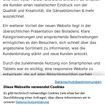
die Kunden einen realistischen Eindruck von der
Qualität und Kreativität, die Gänseblümchen & mehr
auszeichnet.
Ein weiterer Vorteil der neuen Website liegt in der
übersichtlichen Präsentation des Bioladens. Klare
Kategorisierungen und ansprechende Beschreibungen
ermöglichen es den Besuchern, sich schnell über das
angebotene Sortiment zu informieren, was die
Kundenbindung stärkt und neue Kunden anlockt.
Durch die zunehmende Nutzung von Smartphones und
Tablets war es wichtig, eine responsive Website zu
entwickeln, die auf allen Bildschirmgrößen perfekt
funktioniert. Gaensebluemchenundmehr.at bietet daher
Datenschutzbestimmungen
ein hervorragendes Nutzererlebnis, egal ob die
Diese Webseite verwendet Cookies
Besucherinnen und Besucher die Website von zu Hause,
Es gibt technisch notwendige Cookies (wie etwa bei der
unterwegs oder im Geschäft besuchen. Schnelle
Durchführung einer Anfrage), über diese informieren wir in
unserer
Datenschutzerklärung
.
Ladezeiten und eine intuitive Navigation laden dazu ein,