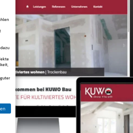
ählen
t
 dazu
fekte
keit,
 guter
ben