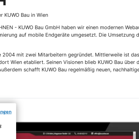
H
er KUWO Bau in Wien
HNEN - KUWO Bau GmbH haben wir einen modernen Webauf
timierung auf mobile Endgeräte umgesetzt. Die Umsetzung 
004 mit zwei Mitarbeitern gegründet. Mittlerweile ist da
rt Wien etabliert. Seinen Visionen blieb KUWO Bau über di
. Außerdem schafft KUWO Bau regelmäßig neuen, nachhalti
ungen
g