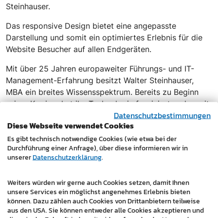
Steinhauser.
Das responsive Design bietet eine angepasste
Darstellung und somit ein optimiertes Erlebnis für die
Website Besucher auf allen Endgeräten.
Mit über 25 Jahren europaweiter Führungs- und IT-
Management-Erfahrung besitzt Walter Steinhauser,
MBA ein breites Wissensspektrum. Bereits zu Beginn
seiner Karriere hat ihn Technologie fasziniert und somit
Datenschutzbestimmungen
eignete er sich durch Studium und Berufserfahrung
Diese Webseite verwendet Cookies
dieses Wissen an, wobei auch seine Motivation zur
Es gibt technisch notwendige Cookies (wie etwa bei der
Anwendung dieser Erfahrung anstieg. Als CIO verbindet
Durchführung einer Anfrage), über diese informieren wir in
er mit seinem Know-How gekonnt Technologien mit
unserer
Datenschutzerklärung
.
Geschäftsmodellen.
In seiner Freizeit betreibt er gerne Sport und ist
Weiters würden wir gerne auch Cookies setzen, damit Ihnen
ehrenamtlich als Rettungssanitäter beim Roten Kreuz
unsere Services ein möglichst angenehmes Erlebnis bieten
tätig.
können. Dazu zählen auch Cookies von Drittanbietern teilweise
aus den USA. Sie können entweder alle Cookies akzeptieren und
www.steinhauser-cio.com