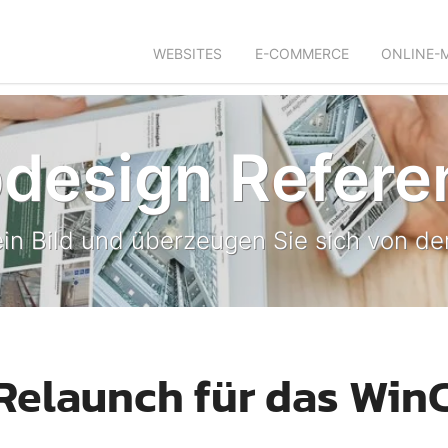
WEBSITES
E-COMMERCE
ONLINE-
design Refere
in Bild und überzeugen Sie sich von der
Relaunch für das WinC