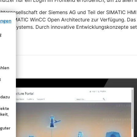
enutzer nur ein Login im Frontend erforderlich, um zu allen
tergesellschaft der Siemens AG und Teil der SIMATIC HMI F
über SIMATIC WinCC Open Architecture zur Verfügung. Das 
ungen
g eines Systems. Durch innovative Entwicklungskonzepte s
g
ählen
t
 dazu
fekte
keit,
 guter