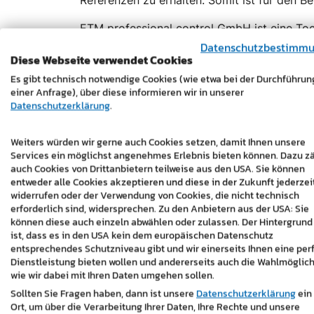
Referenzen zu erhalten. Somit ist für den B
ETM professional control GmbH ist eine Toch
Interessenten umfangreiche Informationen 
Datenschutzbestimm
Diese Webseite verwendet Cookies
effiziente Lösungen für die Datenerfassun
Es gibt technisch notwendige Cookies (wie etwa bei der Durchführun
Maßstäbe bei SCADA-Systemen.
einer Anfrage), über diese informieren wir in unserer
Datenschutzerklärung
.
www.winccoa.com
Weiters würden wir gerne auch Cookies setzen, damit Ihnen unsere
Services ein möglichst angenehmes Erlebnis bieten können. Dazu z
auch Cookies von Drittanbietern teilweise aus den USA. Sie können
entweder alle Cookies akzeptieren und diese in der Zukunft jederzei
widerrufen oder der Verwendung von Cookies, die nicht technisch
erforderlich sind, widersprechen. Zu den Anbietern aus der USA: Sie
können diese auch einzeln abwählen oder zulassen. Der Hintergrund
ist, dass es in den USA kein dem europäischen Datenschutz
entsprechendes Schutzniveau gibt und wir einerseits Ihnen eine per
Dienstleistung bieten wollen und andererseits auch die Wahlmöglich
wie wir dabei mit Ihren Daten umgehen sollen.
Sollten Sie Fragen haben, dann ist unsere
Datenschutzerklärung
ein
Ort, um über die Verarbeitung Ihrer Daten, Ihre Rechte und unsere