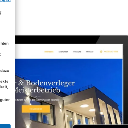
g
ählen
t
 dazu
fekte
keit,
 guter