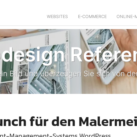
WEBSITES
E-COMMERCE
ONLINE-
design Refere
in Bild und überzeugen Sie sich von der
unch für den Malerme
tent-Management-Systems WordPress