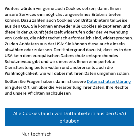
Weiters würden wir gerne auch Cookies setzen, damit Ihnen
unsere Services ein möglichst angenehmes Erlebnis bieten
können. Dazu zählen auch Cookies von Drittanbietern teilweise
aus den USA. Sie können entweder alle Cookies akzeptieren und
diese in der Zukunft jederzeit widerrufen oder der Verwendung
Branchen:
von Cookies, die nicht technisch erforderlich sind, widersprechen.
Zu den Anbietern aus der USA: Sie können diese auch einzeln
abwählen oder zulassen. Der Hintergrund dazu ist, dass es in den
Gastronomie / Tourismus
USA kein dem europäischen Datenschutz entsprechendes
Schutzniveau gibt und wir einerseits Ihnen eine perfekte
Dienstleistung bieten wollen und andererseits auch die
« zurück
Wahlmöglichkeit, wie wir dabei mit Ihren Daten umgehen sollen.
Sollten Sie Fragen haben, dann ist unsere
Datenschutzerklärung
ein guter Ort, um über die Verarbeitung Ihrer Daten, Ihre Rechte
und unsere Pflichten nachzulesen.
Alle Cookies (auch von Drittanbietern aus den USA)
erlauben
master design gmbh
7350 Oberpullendorf, Hauptstraße 6/4
Nur technisch
1120 Wien, Rauchgasse 40/31