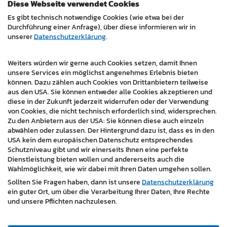
Einheitliches und professionelles Erscheinungsbild
Diese Webseite verwendet Cookies
durch Anpassung an Taxi Loibl's Corporate Design
Es gibt technisch notwendige Cookies (wie etwa bei der
Durchführung einer Anfrage), über diese informieren wir in
unserer
Datenschutzerklärung
.
Kundenfeedback:
"Mit der Modernisierung der Website
und der Anpassung an unser Corporate Design wurde
großartige Arbeit geleistet. Die Seite ist nun perfekt auf
Weiters würden wir gerne auch Cookies setzen, damit Ihnen
unsere Services ein möglichst angenehmes Erlebnis bieten
unsere Zielgruppe ausgerichtet und funktioniert auf
können. Dazu zählen auch Cookies von Drittanbietern teilweise
allen Geräten einwandfrei."
aus den USA. Sie können entweder alle Cookies akzeptieren und
diese in der Zukunft jederzeit widerrufen oder der Verwendung
Fazit:
Der Relaunch der Website von
Taxiteam Rechnitz
von Cookies, die nicht technisch erforderlich sind, widersprechen.
unter dem neuen Eigentümer Taxi Loibl demonstriert
Zu den Anbietern aus der USA: Sie können diese auch einzeln
abwählen oder zulassen. Der Hintergrund dazu ist, dass es in den
die Bedeutung einer stimmigen Markenpräsenz und
USA kein dem europäischen Datenschutz entsprechendes
einer modernen technischen Grundlage. Die
Schutzniveau gibt und wir einerseits Ihnen eine perfekte
überarbeitete Website bietet den Kunden nun eine
Dienstleistung bieten wollen und andererseits auch die
ansprechende, funktionale Plattform, die sowohl
Wahlmöglichkeit, wie wir dabei mit Ihren Daten umgehen sollen.
optisch als auch inhaltlich überzeugt.
Sollten Sie Fragen haben, dann ist unsere
Datenschutzerklärung
ein guter Ort, um über die Verarbeitung Ihrer Daten, Ihre Rechte
https://www.taxiteamrechnitz.at/
und unsere Pflichten nachzulesen.