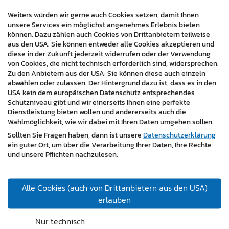
Suchmaschinen optimiert, was zu einer besseren
Sichtbarkeit in den Suchergebnissen führt und
Weiters würden wir gerne auch Cookies setzen, damit Ihnen
unsere Services ein möglichst angenehmes Erlebnis bieten
potenzielle Kunden anzieht.
können. Dazu zählen auch Cookies von Drittanbietern teilweise
aus den USA. Sie können entweder alle Cookies akzeptieren und
Die neue Online-Präsenz zeigt, wie ein professioneller
diese in der Zukunft jederzeit widerrufen oder der Verwendung
und ästhetisch ansprechender Auftritt das Vertrauen
von Cookies, die nicht technisch erforderlich sind, widersprechen.
der Kunden stärken und Unternehmen dabei
Zu den Anbietern aus der USA: Sie können diese auch einzeln
abwählen oder zulassen. Der Hintergrund dazu ist, dass es in den
unterstützen kann, ihre Ziele zu erreichen.
USA kein dem europäischen Datenschutz entsprechendes
Schutzniveau gibt und wir einerseits Ihnen eine perfekte
https://www.ko-fec.com/
Dienstleistung bieten wollen und andererseits auch die
Wahlmöglichkeit, wie wir dabei mit Ihren Daten umgehen sollen.
Sollten Sie Fragen haben, dann ist unsere
Datenschutzerklärung
ein guter Ort, um über die Verarbeitung Ihrer Daten, Ihre Rechte
und unsere Pflichten nachzulesen.
Alle Cookies (auch von Drittanbietern aus den USA)
erlauben
Nur technisch