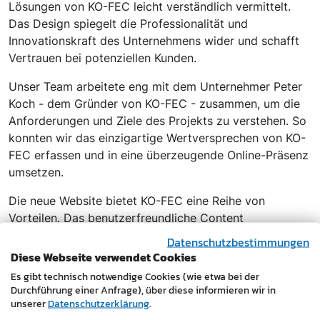
Lösungen von KO-FEC leicht verständlich vermittelt.
Das Design spiegelt die Professionalität und
Innovationskraft des Unternehmens wider und schafft
Vertrauen bei potenziellen Kunden.
Unser Team arbeitete eng mit dem Unternehmer Peter
Koch - dem Gründer von KO-FEC - zusammen, um die
Anforderungen und Ziele des Projekts zu verstehen. So
konnten wir das einzigartige Wertversprechen von KO-
FEC erfassen und in eine überzeugende Online-Präsenz
umsetzen.
Die neue Website bietet KO-FEC eine Reihe von
Vorteilen. Das benutzerfreundliche Content
Management System ermöglicht es dem Unternehmen,
Datenschutzbestimmungen
Inhalte schnell und einfach zu aktualisieren und zu
Diese Webseite verwendet Cookies
erweitern. Dies ist besonders wichtig, da sich die
Es gibt technisch notwendige Cookies (wie etwa bei der
Technologie und die Lösungen von KO-FEC ständig
Durchführung einer Anfrage), über diese informieren wir in
unserer
Datenschutzerklärung
.
weiterentwickeln. Die Website ist außerdem für