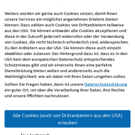
verständlich.
Weiters würden wir gerne auch Cookies setzen, damit Ihnen
Auf Wunsch erhalten Sie eine persönliche Einschulung –
unsere Services ein möglichst angenehmes Erlebnis bieten
alternativ übernehmen wir die komplette redaktionelle
können. Dazu zählen auch Cookies von Drittanbietern teilweise
Betreuung für Sie.
aus den USA. Sie können entweder alle Cookies akzeptieren und
diese in der Zukunft jederzeit widerrufen oder der Verwendung
von Cookies, die nicht technisch erforderlich sind, widersprechen.
Zu den Anbietern aus der USA: Sie können diese auch einzeln
abwählen oder zulassen. Der Hintergrund dazu ist, dass es in den
USA kein dem europäischen Datenschutz entsprechendes
Schutzniveau gibt und wir einerseits Ihnen eine perfekte
Dienstleistung bieten wollen und andererseits auch die
Wahlmöglichkeit, wie wir dabei mit Ihren Daten umgehen sollen.
Gute Websites entstehen nicht zufällig
Sollten Sie Fragen haben, dann ist unsere
Datenschutzerklärung
ein guter Ort, um über die Verarbeitung Ihrer Daten, Ihre Rechte
und unsere Pflichten nachzulesen.
Eine erfolgreiche Website verbindet Design, Struktur
und Benutzerfreundlichkeit. Wir achten darauf, dass
Inhalte logisch aufgebaut sind und Besucher schnell
Alle Cookies (auch von Drittanbietern aus den USA)
finden, was sie suchen – unabhängig vom Endgerät.
erlauben
Das Ergebnis ist eine professionelle Website, die