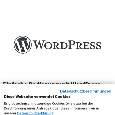
Einfache Bedienung mit WordPress
Datenschutzbestimmungen
WordPress eignet sich besonders für übersichtliche
Diese Webseite verwendet Cookies
Unternehmens-Websites mit klaren Inhalten. Texte und
Es gibt technisch notwendige Cookies (wie etwa bei der
Bilder lassen sich schnell anpassen und sind auch für
Durchführung einer Anfrage), über diese informieren wir in
Mitarbeiter ohne technisches Vorwissen gut
unserer
Datenschutzerklärung
.