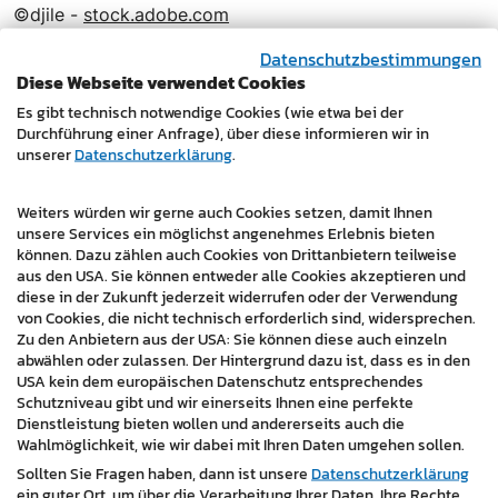
©djile -
stock.adobe.com
©Chikako Kamitori -
stock.adobe.com
Datenschutzbestimmungen
©foxyburrow -
stock.adobe.com
Diese Webseite verwendet Cookies
©That Stock Company -
stock.adobe.com
Es gibt technisch notwendige Cookies (wie etwa bei der
©chokniti -
stock.adobe.com
Durchführung einer Anfrage), über diese informieren wir in
©Rawpixel Ltd. -
stock.adobe.com
unserer
Datenschutzerklärung
.
©lassedesignen -
stock.adobe.com
Weiters würden wir gerne auch Cookies setzen, damit Ihnen
Icons:
www.iconfinder.com
unsere Services ein möglichst angenehmes Erlebnis bieten
können. Dazu zählen auch Cookies von Drittanbietern teilweise
Copyright
aus den USA. Sie können entweder alle Cookies akzeptieren und
Alle Daten dieser Website sind urheberrechtlich
diese in der Zukunft jederzeit widerrufen oder der Verwendung
geschützt. Jede Bearbeitung, Vervielfältigung,
von Cookies, die nicht technisch erforderlich sind, widersprechen.
Zu den Anbietern aus der USA: Sie können diese auch einzeln
Verbreitung und/oder öffentliche Wiedergabe
abwählen oder zulassen. Der Hintergrund dazu ist, dass es in den
unabhängig vom verwendeten Medium stellt einen
USA kein dem europäischen Datenschutz entsprechendes
Urheberrechts-Verstoß dar. Für Freigaben wenden Sie
Schutzniveau gibt und wir einerseits Ihnen eine perfekte
Dienstleistung bieten wollen und andererseits auch die
sich bitte an
info@masterdesign.at
.
Wahlmöglichkeit, wie wir dabei mit Ihren Daten umgehen sollen.
Haftungsausschluss
Sollten Sie Fragen haben, dann ist unsere
Datenschutzerklärung
ein guter Ort, um über die Verarbeitung Ihrer Daten, Ihre Rechte
Trotz sorgfältiger inhaltlicher Kontrolle übernehmen wir