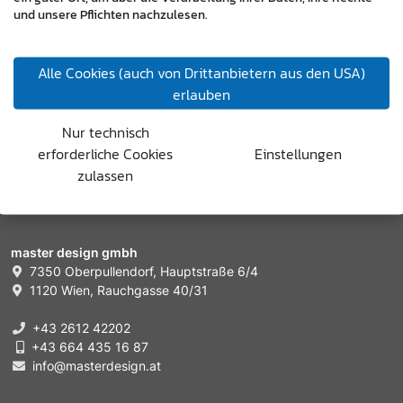
und unsere Pflichten nachzulesen.
keine Haftung für die Inhalte externer Links. Für den
Inhalt der verlinkten Seiten sind ausschließlich deren
Betreiber verantwortlich.
Alle Cookies (auch von Drittanbietern aus den USA)
erlauben
Nur technisch
erforderliche Cookies
Einstellungen
zulassen
master design gmbh
7350 Oberpullendorf, Hauptstraße 6/4
1120 Wien, Rauchgasse 40/31
+43 2612 42202
+43 664 435 16 87
info@masterdesign.at