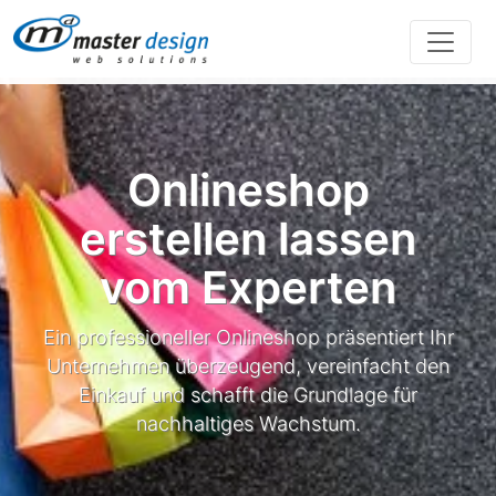
Direkt zur Hauptnavigation springen
Direkt zum Inhalt springen
Onlineshop
erstellen lassen
vom Experten
Ein professioneller Onlineshop präsentiert Ihr
Unternehmen überzeugend, vereinfacht den
Einkauf und schafft die Grundlage für
nachhaltiges Wachstum.