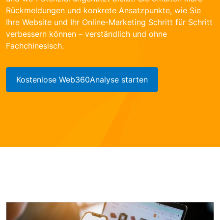
Rückmeldungen und konkrete Ansatzpunkte, wie Sie
Ihre Website und Ihr Online-Marketing Schritt für Schritt
verbessern können – verständlich und ohne
Fachchinesisch.
Kostenlose Web360Analyse starten