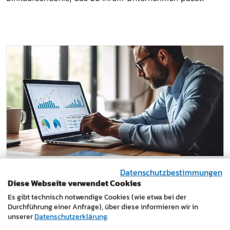
Datenschutzbestimmungen
Online-Marketing für Ihren Onlineshop
Diese Webseite verwendet Cookies
Es gibt technisch notwendige Cookies (wie etwa bei der
Ein professioneller Onlineshop entfaltet seinen Nutzen
Durchführung einer Anfrage), über diese informieren wir in
erst, wenn er auch gefunden wird. Wir unterstützen Sie
unserer
Datenschutzerklärung
.
beim Online-Marketing und schaffen die technischen