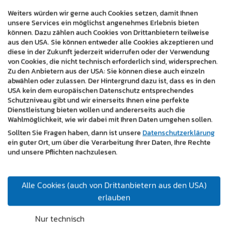
und inhaltlichen Grundlagen für nachhaltige
Weiters würden wir gerne auch Cookies setzen, damit Ihnen
Sichtbarkeit.
unsere Services ein möglichst angenehmes Erlebnis bieten
können. Dazu zählen auch Cookies von Drittanbietern teilweise
Suchmaschinen-Traffic, saubere Strukturen und
aus den USA. Sie können entweder alle Cookies akzeptieren und
relevante Inhalte stehen dabei im Fokus. In einem
diese in der Zukunft jederzeit widerrufen oder der Verwendung
von Cookies, die nicht technisch erforderlich sind, widersprechen.
unverbindlichen Erstgespräch zeigen wir Ihnen
Zu den Anbietern aus der USA: Sie können diese auch einzeln
passende Möglichkeiten auf.
abwählen oder zulassen. Der Hintergrund dazu ist, dass es in den
USA kein dem europäischen Datenschutz entsprechendes
Schutzniveau gibt und wir einerseits Ihnen eine perfekte
Dienstleistung bieten wollen und andererseits auch die
Wahlmöglichkeit, wie wir dabei mit Ihren Daten umgehen sollen.
Sollten Sie Fragen haben, dann ist unsere
Datenschutzerklärung
ein guter Ort, um über die Verarbeitung Ihrer Daten, Ihre Rechte
und unsere Pflichten nachzulesen.
Mehr Leistung für Ihren Onlineshop
Alle Cookies (auch von Drittanbietern aus den USA)
Ein erfolgreicher Onlineshop überzeugt durch
erlauben
Nutzerführung, Design und Funktionalität. Wir sorgen
für eine klare Struktur, ansprechende Darstellung und
Nur technisch
eine reibungslose Bedienung.