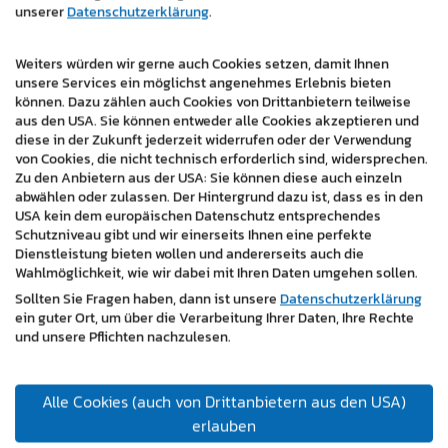
Unternehmensgröße und Ziele an. Wir behalten alle
unserer
Datenschutzerklärung
.
Aspekte Ihres digitalen Auftritts im Blick – von der
Technik über Inhalte bis zum Marketing.
Weiters würden wir gerne auch Cookies setzen, damit Ihnen
unsere Services ein möglichst angenehmes Erlebnis bieten
Mit master design als Partner können Sie sich darauf
können. Dazu zählen auch Cookies von Drittanbietern teilweise
verlassen, dass Ihre digitale Präsenz professionell
aus den USA. Sie können entweder alle Cookies akzeptieren und
diese in der Zukunft jederzeit widerrufen oder der Verwendung
betreut wird, während Sie sich auf Ihr Tagesgeschäft
von Cookies, die nicht technisch erforderlich sind, widersprechen.
konzentrieren.
Zu den Anbietern aus der USA: Sie können diese auch einzeln
abwählen oder zulassen. Der Hintergrund dazu ist, dass es in den
USA kein dem europäischen Datenschutz entsprechendes
Schutzniveau gibt und wir einerseits Ihnen eine perfekte
Ihr zertifizierter Partner für digitale
Dienstleistung bieten wollen und andererseits auch die
Wahlmöglichkeit, wie wir dabei mit Ihren Daten umgehen sollen.
Lösungen
Sollten Sie Fragen haben, dann ist unsere
Datenschutzerklärung
ein guter Ort, um über die Verarbeitung Ihrer Daten, Ihre Rechte
Als zertifizierte und erfahrene Digitalagentur stehen wir
und unsere Pflichten nachzulesen.
für Qualität, Verlässlichkeit und nachhaltige Lösungen.
Unser Anspruch ist es, langfristige Partnerschaften
aufzubauen und Ihr digitales Wachstum aktiv zu
Alle Cookies (auch von Drittanbietern aus den USA)
begleiten.
erlauben