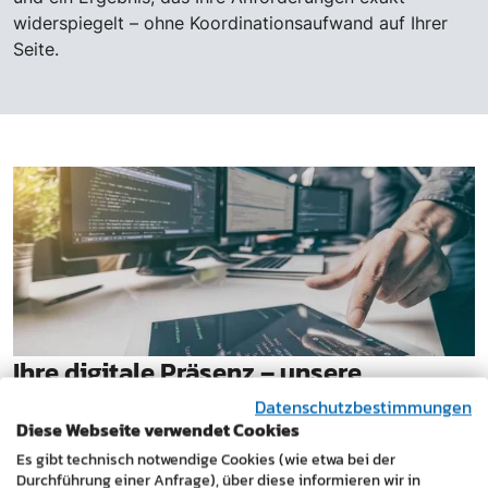
widerspiegelt – ohne Koordinationsaufwand auf Ihrer
Seite.
Ihre digitale Präsenz – unsere
Rundum-Sorglos-Lösung
Datenschutzbestimmungen
Diese Webseite verwendet Cookies
Jedes Unternehmen ist anders. Deshalb passen wir
Es gibt technisch notwendige Cookies (wie etwa bei der
unsere Leistungen individuell an Ihre Branche,
Durchführung einer Anfrage), über diese informieren wir in