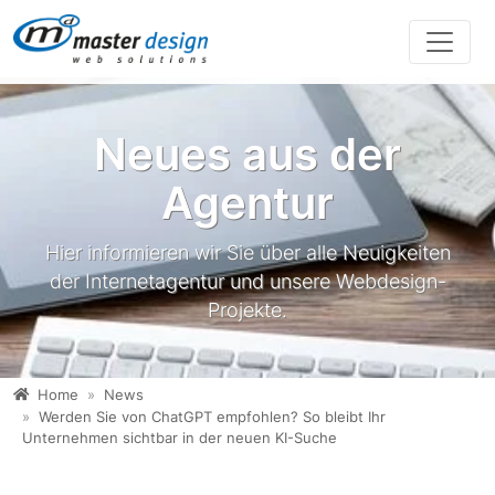
Direkt zur Hauptnavigation springen
Direkt zum Inhalt springen
Neues aus der
Agentur
Hier informieren wir Sie über alle Neuigkeiten
der Internetagentur und unsere Webdesign-
Projekte.
Home
News
Werden Sie von ChatGPT empfohlen? So bleibt Ihr
Unternehmen sichtbar in der neuen KI-Suche