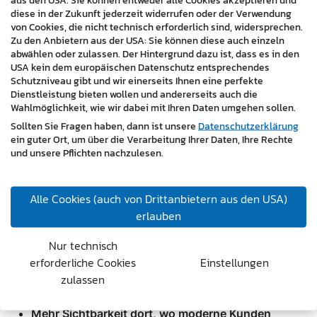
Vergleiche, Unterschiede und Vorteile werden damit
diese in der Zukunft jederzeit widerrufen oder der Verwendung
verständlich und leicht weiterverwendbar.
von Cookies, die nicht technisch erforderlich sind, widersprechen.
KI-Systeme greifen bevorzugt auf solche strukturierten
Zu den Anbietern aus der USA: Sie können diese auch einzeln
Informationen zu.
abwählen oder zulassen. Der Hintergrund dazu ist, dass es in den
USA kein dem europäischen Datenschutz entsprechendes
4. Sichtbare Expertise – Vertrauen für Mensch und
Schutzniveau gibt und wir einerseits Ihnen eine perfekte
Dienstleistung bieten wollen und andererseits auch die
Maschine
Wahlmöglichkeit, wie wir dabei mit Ihren Daten umgehen sollen.
Referenzen, Projektbeispiele und Kundenstimmen
Sollten Sie Fragen haben, dann ist unsere
Datenschutzerklärung
ein guter Ort, um über die Verarbeitung Ihrer Daten, Ihre Rechte
zeigen, dass Ihre Leistungen verlässlich sind. Das stärkt
und unsere Pflichten nachzulesen.
Ihre Position – in der KI-Suche und bei Ihren realen
Besuchern.
Alle Cookies (auch von Drittanbietern aus den USA)
Ihr Vorteil: Mehr Sichtbarkeit in einer
erlauben
veränderten Suchwelt
Nur technisch
Während viele Unternehmen noch an alten SEO-Regeln
erforderliche Cookies
Einstellungen
festhalten, bereiten wir Ihre Website gezielt auf die
zulassen
neue Realität vor. Für Sie bedeutet das:
Mehr Sichtbarkeit dort, wo moderne Kunden