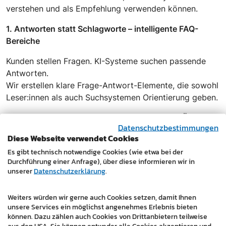
verstehen und als Empfehlung verwenden können.
1. Antworten statt Schlagworte – intelligente FAQ-
Bereiche
Kunden stellen Fragen. KI-Systeme suchen passende
Antworten.
Wir erstellen klare Frage-Antwort-Elemente, die sowohl
Leser:innen als auch Suchsystemen Orientierung geben.
2. Klare Zusammenfassungen – für schnellen Überblick
Datenschutzbestimmungen
Diese Webseite verwendet Cookies
Ob Kunde oder KI: Beide mögen kompakte
Informationen.
Es gibt technisch notwendige Cookies (wie etwa bei der
Durchführung einer Anfrage), über diese informieren wir in
Wir strukturieren Ihre Leistungsseiten so, dass die
unserer
Datenschutzerklärung
.
wichtigsten Punkte sofort ersichtlich sind.
3. Klare Fakten – mit Tabellen und übersichtlichen
Weiters würden wir gerne auch Cookies setzen, damit Ihnen
Listen
unsere Services ein möglichst angenehmes Erlebnis bieten
können. Dazu zählen auch Cookies von Drittanbietern teilweise
aus den USA. Sie können entweder alle Cookies akzeptieren und