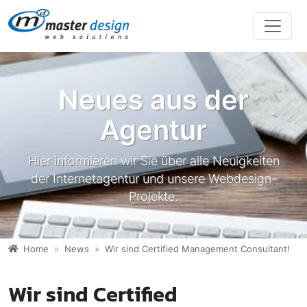
Direkt zur Hauptnavigation springen
Direkt zum Inhalt springen
Neues aus der
Agentur
Hier informieren wir Sie über alle Neuigkeiten
der Internetagentur und unsere Webdesign-
Projekte.
Home
News
Wir sind Certified Management Consultant!
Wir sind Certified