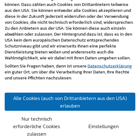
Digitalisierungsstand Ihres Unternehmens und zeigen
können. Dazu zählen auch Cookies von Drittanbietern teilweise
Optimierungschancen auf. Als Full-Service-Agentur
aus den USA. Sie können entweder alle Cookies akzeptieren und
diese in der Zukunft jederzeit widerrufen oder der Verwendung
bleibt es aber nicht nur bei der Beratung: Wir helfen bei
von Cookies, die nicht technisch erforderlich sind, widersprechen.
der Umsetzung der geplanten Maßnahmen und
Zu den Anbietern aus der USA: Sie können diese auch einzeln
betreuen Sie auch nach Start Ihres Digitalprojekts.
abwählen oder zulassen. Der Hintergrund dazu ist, dass es in den
USA kein dem europäischen Datenschutz entsprechendes
Außerdem gut zu wissen:
Schutzniveau gibt und wir einerseits Ihnen eine perfekte
Dienstleistung bieten wollen und andererseits auch die
Im Zuge der KMU-Digital Offensive gibt es momentan
Wahlmöglichkeit, wie wir dabei mit Ihren Daten umgehen sollen.
einige Möglichkeiten zur
Förderung
.
Sollten Sie Fragen haben, dann ist unsere
Datenschutzerklärung
ein guter Ort, um über die Verarbeitung Ihrer Daten, Ihre Rechte
und unsere Pflichten nachzulesen.
Alle Cookies (auch von Drittanbietern aus den USA)
erlauben
Nur technisch
erforderliche Cookies
Einstellungen
zulassen