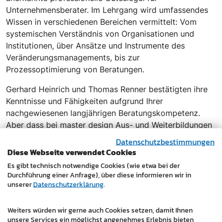
Unternehmensberater. Im Lehrgang wird umfassendes
Wissen in verschiedenen Bereichen vermittelt: Vom
systemischen Verständnis von Organisationen und
Institutionen, über Ansätze und Instrumente des
Veränderungsmanagements, bis zur
Prozessoptimierung von Beratungen.
Gerhard Heinrich und Thomas Renner bestätigten ihre
Kenntnisse und Fähigkeiten aufgrund Ihrer
nachgewiesenen langjährigen Beratungskompetenz.
Aber dass bei master design Aus- und Weiterbildungen
großgeschrieben werden, ist nichts Neues.
Datenschutzbestimmungen
Diese Webseite verwendet Cookies
Davon profitieren vor allem unsere Kunden:
Es gibt technisch notwendige Cookies (wie etwa bei der
Durchführung einer Anfrage), über diese informieren wir in
Bei der Planung eines IT-Projektes, digitale Produkte
unserer
Datenschutzerklärung
.
oder Relaunches unterstützen wir Sie als Impulsgeber.
Mit einem zielorientierten IT-Consulting analysieren wir
Weiters würden wir gerne auch Cookies setzen, damit Ihnen
Ihre Chancen und Risiken, erheben den
unsere Services ein möglichst angenehmes Erlebnis bieten