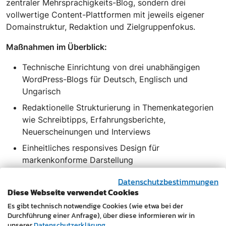
zentraler Mehrsprachigkeits-Blog, sondern drei
vollwertige Content-Plattformen mit jeweils eigener
Domainstruktur, Redaktion und Zielgruppenfokus.
Maßnahmen im Überblick:
Technische Einrichtung von drei unabhängigen
WordPress-Blogs für Deutsch, Englisch und
Ungarisch
Redaktionelle Strukturierung in Themenkategorien
wie Schreibtipps, Erfahrungsberichte,
Neuerscheinungen und Interviews
Einheitliches responsives Design für
markenkonforme Darstellung
SEO-Optimierung pro Sprachraum für lokale
Datenschutzbestimmungen
Sichtbarkeit
Diese Webseite verwendet Cookies
Mobile-First-Umsetzung für optimale Nutzung auf
Es gibt technisch notwendige Cookies (wie etwa bei der
Durchführung einer Anfrage), über diese informieren wir in
allen Endgeräten
unserer
Datenschutzerklärung
.