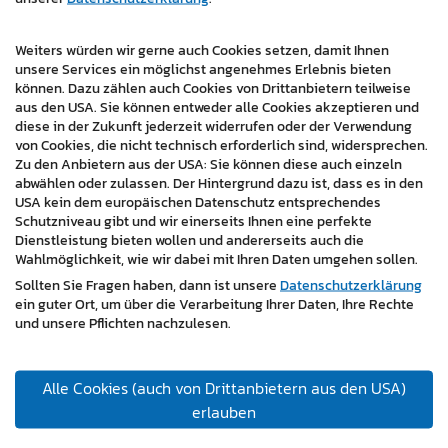
Technische Umsetzung und ROI:
Durch den Einsatz
Weiters würden wir gerne auch Cookies setzen, damit Ihnen
von WordPress konnte für alle drei Märkte eine
unsere Services ein möglichst angenehmes Erlebnis bieten
einheitliche technische Basis geschaffen werden,
können. Dazu zählen auch Cookies von Drittanbietern teilweise
während die Inhalte redaktionell länderspezifisch
aus den USA. Sie können entweder alle Cookies akzeptieren und
diese in der Zukunft jederzeit widerrufen oder der Verwendung
gepflegt werden. Die drei Plattformen stärken die
von Cookies, die nicht technisch erforderlich sind, widersprechen.
internationale Markenpräsenz des novum Verlags und
Zu den Anbietern aus der USA: Sie können diese auch einzeln
bieten Flexibilität in der Weiterentwicklung.
abwählen oder zulassen. Der Hintergrund dazu ist, dass es in den
USA kein dem europäischen Datenschutz entsprechendes
Konkrete Vorteile:
Schutzniveau gibt und wir einerseits Ihnen eine perfekte
Dienstleistung bieten wollen und andererseits auch die
Länderspezifische Sichtbarkeit durch lokale
Wahlmöglichkeit, wie wir dabei mit Ihren Daten umgehen sollen.
Domains und SEO
Sollten Sie Fragen haben, dann ist unsere
Datenschutzerklärung
ein guter Ort, um über die Verarbeitung Ihrer Daten, Ihre Rechte
Redaktionelle Eigenständigkeit mit klarer
und unsere Pflichten nachzulesen.
Marktansprache
Einheitliches Design trotz inhaltlicher
Alle Cookies (auch von Drittanbietern aus den USA)
Unabhängigkeit
erlauben
Hohe Nutzerfreundlichkeit durch responsives
Layout und schnelle Ladezeiten