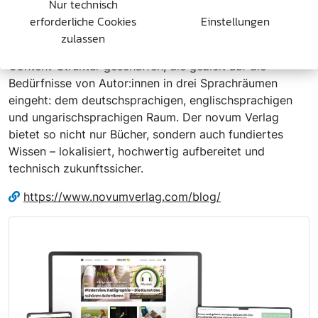
Nur technisch
erforderliche Cookies
Einstellungen
Fazit:
Mit dem Aufbau von drei eigenständigen Blogs
zulassen
hat die
novum publishing gmbh
eine skalierbare
Content-Struktur geschaffen, die gezielt auf die
Bedürfnisse von Autor:innen in drei Sprachräumen
eingeht: dem deutschsprachigen, englischsprachigen
und ungarischsprachigen Raum. Der novum Verlag
bietet so nicht nur Bücher, sondern auch fundiertes
Wissen – lokalisiert, hochwertig aufbereitet und
technisch zukunftssicher.
https://www.novumverlag.com/blog/