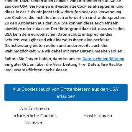
können. Dazu zählen auch Cookies von Drittanbietern teilweise
Schnelle Ladezeiten
: Für ein optimiertes
aus den USA. Sie können entweder alle Cookies akzeptieren und
diese in der Zukunft jederzeit widerrufen oder der Verwendung
Nutzererlebnis, auch bei großen Produktmengen.
von Cookies, die nicht technisch erforderlich sind, widersprechen.
Zu den Anbietern aus der USA: Sie können diese auch einzeln
Die Umsetzung führte zu einer spürbaren
abwählen oder zulassen. Der Hintergrund dazu ist, dass es in den
Effizienzsteigerung in der internen Warenwirtschaft und
USA kein dem europäischen Datenschutz entsprechendes
Schutzniveau gibt und wir einerseits Ihnen eine perfekte
einer deutlichen Verbesserung der
Dienstleistung bieten wollen und andererseits auch die
Benutzerzufriedenheit.
Wahlmöglichkeit, wie wir dabei mit Ihren Daten umgehen sollen.
Sollten Sie Fragen haben, dann ist unsere
Datenschutzerklärung
Kundenstimme
ein guter Ort, um über die Verarbeitung Ihrer Daten, Ihre Rechte
und unsere Pflichten nachzulesen.
Der Webshop erfüllt alle unsere Anforderungen und
erleichtert unsere Arbeitsprozesse erheblich. Mit der
Schnittstellenlösung zu Amicron Faktura haben wir ein
Alle Cookies (auch von Drittanbietern aus den USA)
System, das zuverlässig und effizient arbeitet.
erlauben
Fazit
Nur technisch
erforderliche Cookies
Einstellungen
Die Zusammenarbeit mit JOKE-Systems zeigt, wie eine
zulassen
maßgeschneiderte E-Commerce-Lösung auf Shopware
6 Basis sowohl interne Abläufe als auch die