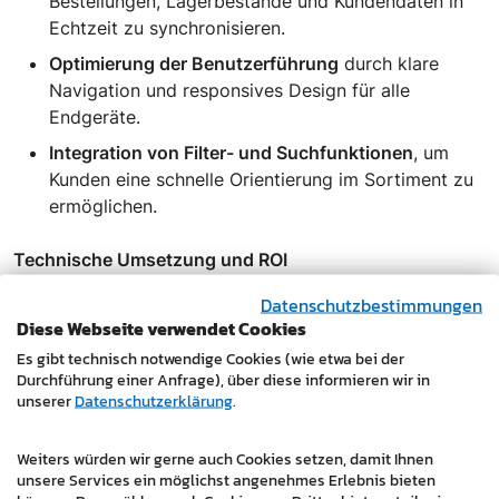
Bestellungen, Lagerbestände und Kundendaten in
Echtzeit zu synchronisieren.
Optimierung der Benutzerführung
durch klare
Navigation und responsives Design für alle
Endgeräte.
Integration von Filter- und Suchfunktionen
, um
Kunden eine schnelle Orientierung im Sortiment zu
ermöglichen.
Technische Umsetzung und ROI
Datenschutzbestimmungen
Shopware 6 Plattform
: Maximale Flexibilität und
Diese Webseite verwendet Cookies
Skalierbarkeit.
Es gibt technisch notwendige Cookies (wie etwa bei der
Schnittstelle zu Amicron Faktura
:
Durchführung einer Anfrage), über diese informieren wir in
Vollautomatisierte Synchronisierung für effiziente
unserer
Datenschutzerklärung
.
Prozesse.
SEO-Optimierung
: Verbessertes Ranking und
Weiters würden wir gerne auch Cookies setzen, damit Ihnen
unsere Services ein möglichst angenehmes Erlebnis bieten
gesteigerter Traffic auf der Website.