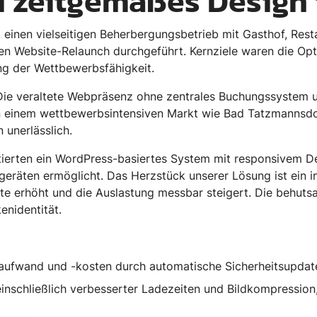
d zeitgemäßes Design
, einen vielseitigen Beherbergungsbetrieb mit Gasthof, Res
hen Website-Relaunch durchgeführt. Kernziele waren die O
ng der Wettbewerbsfähigkeit.
ie veraltete Webpräsenz ohne zentrales Buchungssystem u
n einem wettbewerbsintensiven Markt wie Bad Tatzmannsdo
 unerlässlich.
erten ein WordPress-basiertes System mit responsivem Des
geräten ermöglicht. Das Herzstück unserer Lösung ist ein
te erhöht und die Auslastung messbar steigert. Die behut
enidentität.
aufwand und -kosten durch automatische Sicherheitsupdat
schließlich verbesserter Ladezeiten und Bildkompression, 