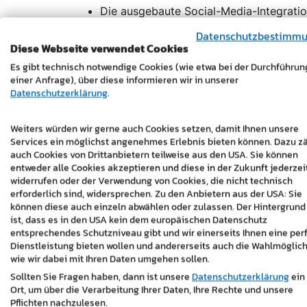
Die ausgebaute Social-Media-Integratio
Datenschutzbestimm
Kundenstimme:
Herbert Treiber Jr. bestäti
Diese Webseite verwendet Cookies
zusammen und sind sehr glücklich damit. :-)
Es gibt technisch notwendige Cookies (wie etwa bei der Durchführun
einer Anfrage), über diese informieren wir in unserer
Fazit:
Unser Website-Relaunch positioniert
Datenschutzerklärung
.
Sichtbarkeit und ein zeitgemäßer Auftritt 
Tourismusmarkt.
Weiters würden wir gerne auch Cookies setzen, damit Ihnen unsere
Services ein möglichst angenehmes Erlebnis bieten können. Dazu z
https://www.burgenlandurlaub.at/
auch Cookies von Drittanbietern teilweise aus den USA. Sie können
entweder alle Cookies akzeptieren und diese in der Zukunft jederzei
widerrufen oder der Verwendung von Cookies, die nicht technisch
erforderlich sind, widersprechen. Zu den Anbietern aus der USA: Sie
können diese auch einzeln abwählen oder zulassen. Der Hintergrund
ist, dass es in den USA kein dem europäischen Datenschutz
entsprechendes Schutzniveau gibt und wir einerseits Ihnen eine per
Dienstleistung bieten wollen und andererseits auch die Wahlmöglich
wie wir dabei mit Ihren Daten umgehen sollen.
Sollten Sie Fragen haben, dann ist unsere
Datenschutzerklärung
ein
Ort, um über die Verarbeitung Ihrer Daten, Ihre Rechte und unsere
Pflichten nachzulesen.