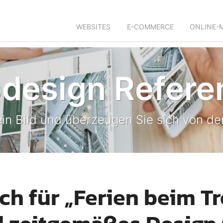
WEBSITES
E-COMMERCE
ONLINE-
design Refere
in Bild und überzeugen Sie sich von der
h für „Ferien beim Tr