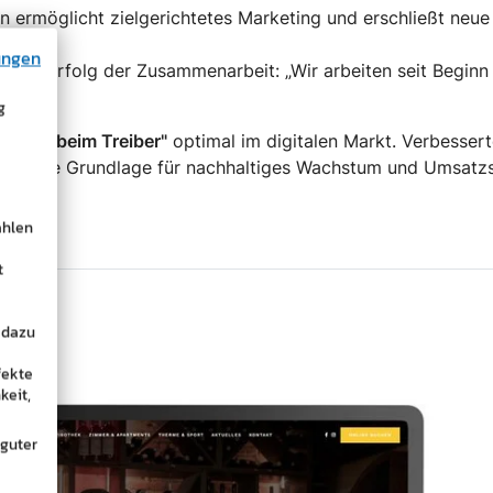
n ermöglicht zielgerichtetes Marketing und erschließt neu
ungen
gt den Erfolg der Zusammenarbeit: „Wir arbeiten seit Begi
"
g
„Ferien beim Treiber"
optimal im digitalen Markt. Verbesser
bilden die Grundlage für nachhaltiges Wachstum und Umsat
ählen
t
 dazu
fekte
keit,
 guter