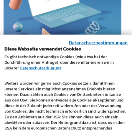
Datenschutzbestimmungen
Werden Sie von ChatGPT
Diese Webseite verwendet Cookies
empfohlen? So bleibt Ihr
Es gibt technisch notwendige Cookies (wie etwa bei der
Unternehmen sichtbar in der neuen
Durchführung einer Anfrage), über diese informieren wir in
unserer
Datenschutzerklärung
.
KI-Suche
11.12.2025
Weiters würden wir gerne auch Cookies setzen, damit Ihnen
unsere Services ein möglichst angenehmes Erlebnis bieten
können. Dazu zählen auch Cookies von Drittanbietern teilweise
Die Art, wie Menschen online nach Informationen
aus den USA. Sie können entweder alle Cookies akzeptieren und
suchen, hat sich in kurzer Zeit stark verändert.
diese in der Zukunft jederzeit widerrufen oder der Verwendung
Klassisches SEO allein reicht nicht mehr aus.…
von Cookies, die nicht technisch erforderlich sind, widersprechen.
Zu den Anbietern aus der USA: Sie können diese auch einzeln
abwählen oder zulassen. Der Hintergrund dazu ist, dass es in den
Weiterlesen
USA kein dem europäischen Datenschutz entsprechendes